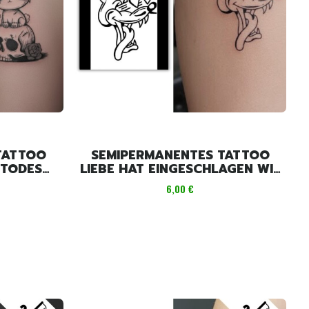
TATTOO
SEMIPERMANENTES TATTOO
 TODES
LIEBE HAT EINGESCHLAGEN WIE
]
IN EINEM CARTOON [4 CM X 6
Preis
6,00 €
CM]