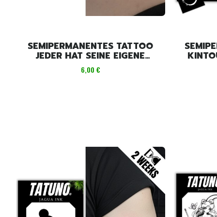
SEMIPERMANENTES TATTOO
SEMIP
JEDER HAT SEINE EIGENE
KINTOUN
VOODOO-PUPPE [4 CM X 6 CM]
Preis
6,00 €