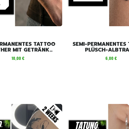
ERMANENTES TATTOO
SEMI-PERMANENTES
HER MIT GETRÄNK
PLÜSCH-ALBTR
[11CMX8CM]
[6CMX6CM]
Preis
Preis
10,00 €
6,00 €