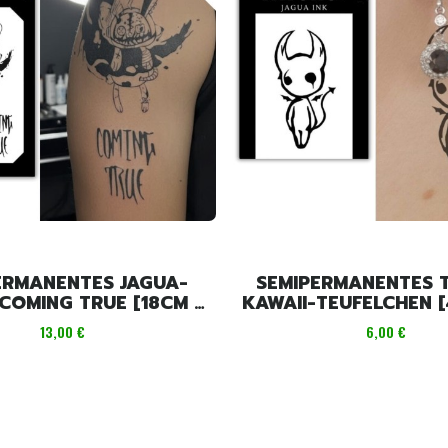
ERMANENTES JAGUA-
SEMIPERMANENTES 
COMING TRUE [18CM X
KAWAII-TEUFELCHEN [
11CM]
CM]
Preis
Preis
13,00 €
6,00 €