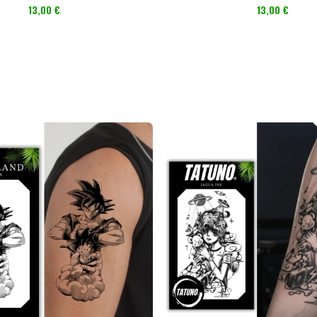
ICHKEIT [18CM X
Preis
Preis
13,00 €
13,00 €
11CM]