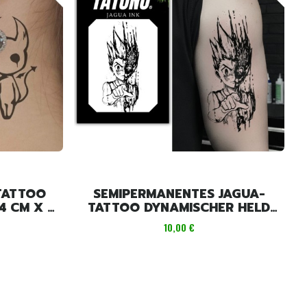
TATTOO
SEMIPERMANENTES JAGUA-
4 CM X 6
TATTOO DYNAMISCHER HELD
MIT DOPPELTEM GESICHT [10,5
Preis
10,00 €
CM X 7,5 CM]