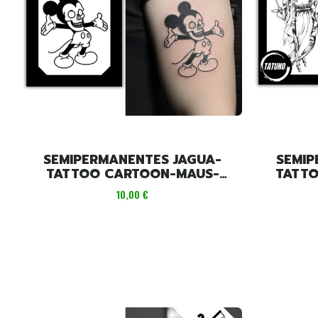
SEMIPERMANENTES JAGUA-
SEMIP
TATTOO CARTOON-MAUS-
TATTO
SKELETT [10,5 CM X 7,5 CM]
SERE
Preis
10,00 €