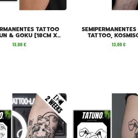
ERMANENTES TATTOO
SEMIPERMANENTES
 & GOKU [18CM X
TATTOO, KOSMIS
11CM]
KINDHEITSTRAUM [18CM X
Preis
Preis
13,00 €
13,00 €
11CM]