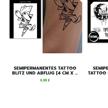
SEMIPERMANENTES TATTOO
SEMIP
BLITZ UND ABFLUG [4 CM X 6
TATTOO 
CM]
Preis
6,00 €