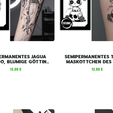
ERMANENTES JAGUA
SEMIPERMANENTES 
O, BLUMIGE GÖTTIN
MASKOTTCHEN DES
NITY [18CM X 11CM]
[18CM X 11CM
Preis
Preis
13,00 €
13,00 €