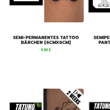
SEMI-PERMANENTES TATTOO
SEMIP
BÄRCHEN [6CMX6CM]
PANT
Preis
6,00 €