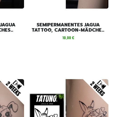
 JAGUA
SEMIPERMANENTES JAGUA
CHES
TATTOO, CARTOON-MÄDCHEN
ANIME [10,5 CM X 7,5 CM]
Preis
10,00 €