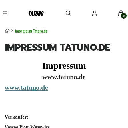
Suchmaschine öffnen
Suchen
Menü
Einloggen
Ware
Impressum Tatuno.de
IMPRESSUM TATUNO.DE
Impressum
www.tatuno.de
www.
tatuno.de
Verkäufer:
Vascoo Piotr Wąsowicz