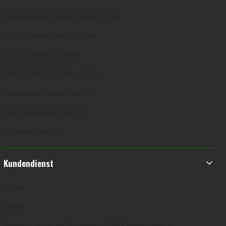
Produktsicherheit: semipermanente Tattoos
Tests für semipermanente Tattoos
Tests für temporäre Tattoos
FORMA TERAZ™ | SYSTEM X-CORE™
Datenschutzerklärung Tatuno.de
Widerrufsbelehrung Tatuno.de
Impressum Tatuno.de
Kundendienst
Versand
Kontakt
Sponsoren-Tattoos mit Firmenlogo für MMA & Events | tatuno.de