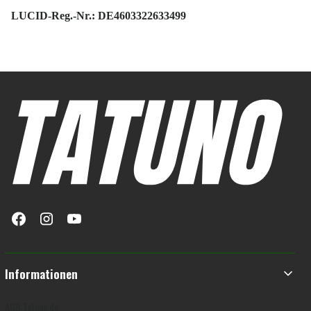
LUCID-Reg.-Nr.: DE4603322633499
Fußzeilenmenü
Informationen
AGB Tatuno.de