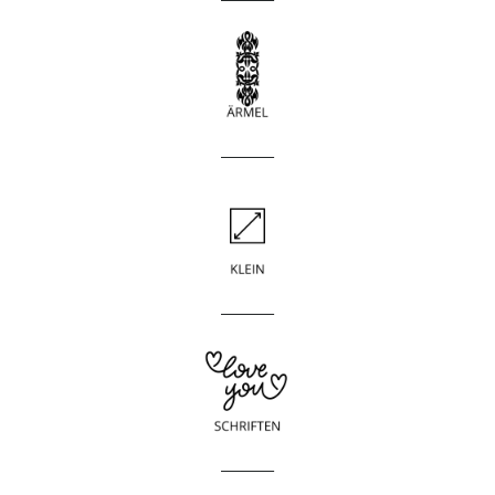
____________
____________
____________