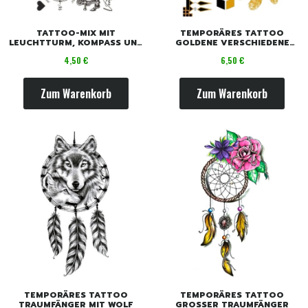
TATTOO-MIX MIT
TEMPORÄRES TATTOO
LEUCHTTURM, KOMPASS UND
GOLDENE VERSCHIEDENE
ANKER
MOTIVE
Preis
Preis
4,50 €
6,50 €
Zum Warenkorb
Zum Warenkorb
TEMPORÄRES TATTOO
TEMPORÄRES TATTOO
TRAUMFÄNGER MIT WOLF
GROSSER TRAUMFÄNGER