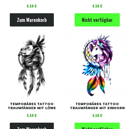
Preis
Preis
6,50 €
6,50 €
Zum Warenkorb
Nicht verfügbar
TEMPORÄRES TATTOO
TEMPORÄRES TATTOO
TRAUMFÄNGER MIT LÖWE
TRAUMFÄNGER MIT EINHORN
Preis
Preis
6,50 €
6,50 €