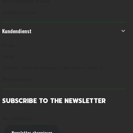
Widerrufsbelehrung Tatuno.de
Impressum Tatuno.de
Kundendienst
Versand
Kontakt
Sponsoren-Tattoos mit Firmenlogo für MMA & Events | tatuno.de
Rückgabe anmelden
SUBSCRIBE TO THE NEWSLETTER
Ihre E-Mail-Adresse
Newsletter abonnieren