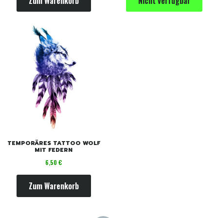
Zum Warenkorb
Nicht verfügbar
TEMPORÄRES TATTOO WOLF
MIT FEDERN
Preis
6,50 €
Zum Warenkorb