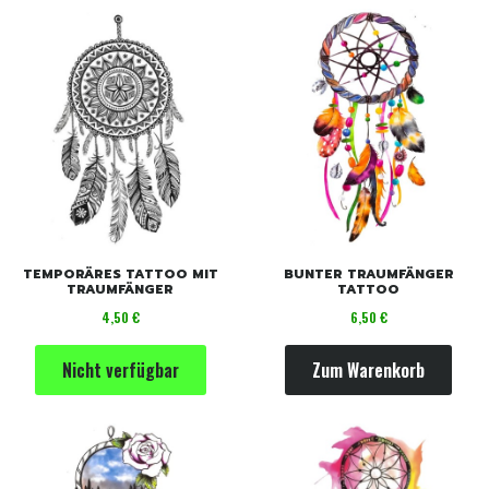
TEMPORÄRES TATTOO MIT
BUNTER TRAUMFÄNGER
TRAUMFÄNGER
TATTOO
Preis
Preis
4,50 €
6,50 €
Nicht verfügbar
Zum Warenkorb