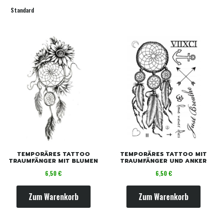
Standard
TEMPORÄRES TATTOO
TEMPORÄRES TATTOO MIT
TRAUMFÄNGER MIT BLUMEN
TRAUMFÄNGER UND ANKER
Preis
Preis
6,50 €
6,50 €
Zum Warenkorb
Zum Warenkorb