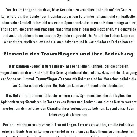
Der Traumfänger
dient dazu, böse Gedanken zu vertreiben und sich auf das Gute zu
konzentrieren. Das Symbol des Traumfängers ist ein berühmter Talisman und ein kraftvoller
indianischer Amulett. Er besteht aus einem Spinnennetz, das in einen Rahmen eingewebt ist,
und Federn, die daran befestigt sind. Manchmal sind in dem Netz Holzperlen, Weidenzweige
und andere traditionelle indianische Symbole eingewebt. Die Anzahl der Federn kann von
einer bis drei variieren, oft sind sie auch dekoriert und in verschiedenen Farben bemalt.
Elemente des Traumfängers und ihre Bedeutung
Der Rahmen
- Jeder
Traumfänger-Tattoo
hat einen Rahmen, der die anderen
Gegenstände an ihrem Platz hält. Der Kreis symbolisiert den Lebenszyklus und die Bewegung
der Sonne am Himmel.
Traumfänger-Tattoos
mit Rahmen sind bei Menschen beliebt, die
an Reinkarnation glauben. Der Rahmen kann auch Unendlichkeit bedeuten.
Das Netz
- Der Rahmen hat Muster in Form eines Spinnennetzes, die den Mythos der
Spinnenfrau repräsentieren. In
Tattoos
von Mutter und Tochter kann dieses Netz verwendet
werden, um den schützenden Charakter ihrer Verbindung zu betonen. Es symbolisiert den
Lebensweg des Menschen.
Perlen
- werden normalerweise in
Traumfänger-Tattoos
verwendet, um die Ästhetik zu
erhöhen. Bunte Juwelen können verwendet werden, um das Hauptthema zu unterstreichen: