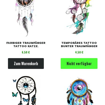
FARBIGER TRAUMFÄNGER
TEMPORÄRES TATTOO
TATTOO KATZE.
BUNTER TRAUMFÄNGER
Preis
Preis
6,50 €
4,50 €
Zum Warenkorb
Nicht verfügbar