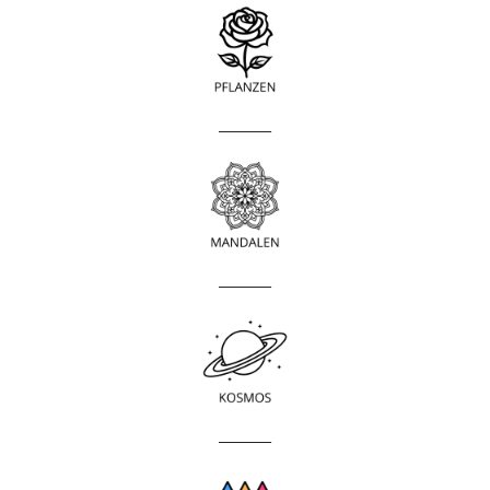
____________
____________
____________