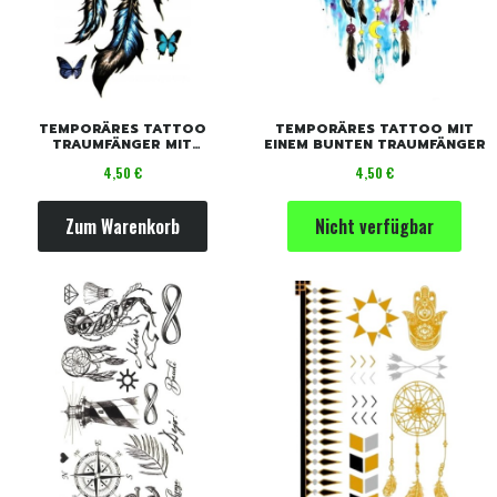
TEMPORÄRES TATTOO
TEMPORÄRES TATTOO MIT
TRAUMFÄNGER MIT
EINEM BUNTEN TRAUMFÄNGER
SCHMETTERLINGEN UND
Preis
Preis
4,50 €
4,50 €
BLAUEN FEDERN
Zum Warenkorb
Nicht verfügbar