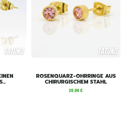
EINEN
ROSENQUARZ-OHRRINGE AUS
S
CHIRURGISCHEM STAHL
TAHL
Preis
20,00 €