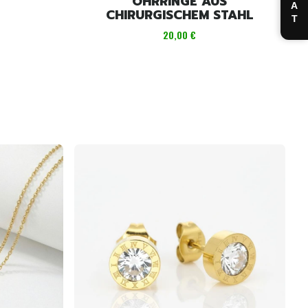
CHAT
OHRRINGE AUS
CHIRURGISCHEM STAHL
Preis
20,00 €