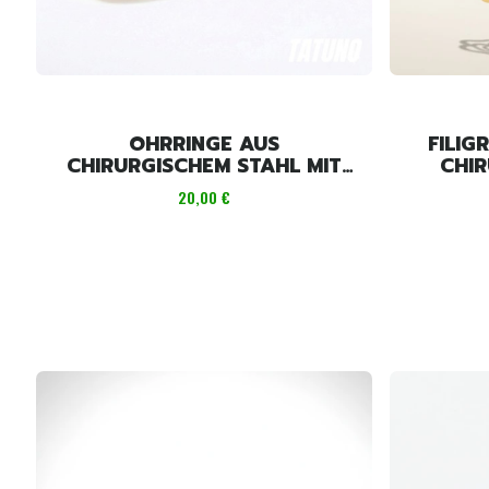
OHRRINGE AUS
FILIG
CHIRURGISCHEM STAHL MIT
CHI
BITCOIN-MOTIV
Preis
20,00 €