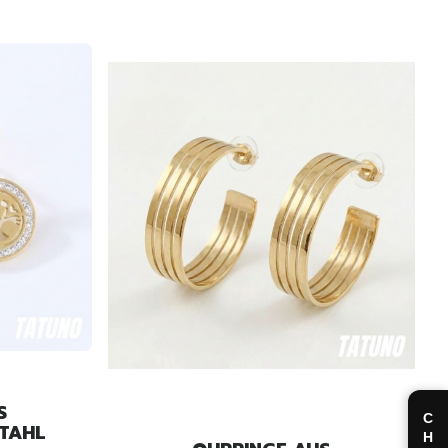
S
TAHL