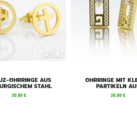
UZ-OHRRINGE AUS
OHRRINGE MIT KL
RURGISCHEM STAHL
PARTIKELN AU
CHIRURGISCHEM S
Preis
Preis
20,00 €
20,00 €