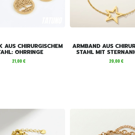
 AUS CHIRURGISCHEM
ARMBAND AUS CHIRU
TAHL: OHRRINGE
STAHL MIT STERNA
Preis
Preis
21,00 €
20,00 €