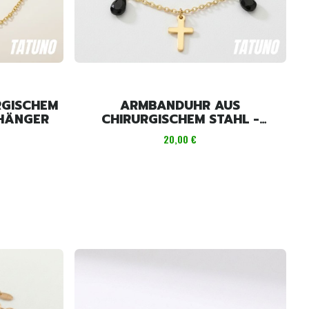
RGISCHEM
ARMBANDUHR AUS
NHÄNGER
CHIRURGISCHEM STAHL -
KREUZ
Preis
20,00 €