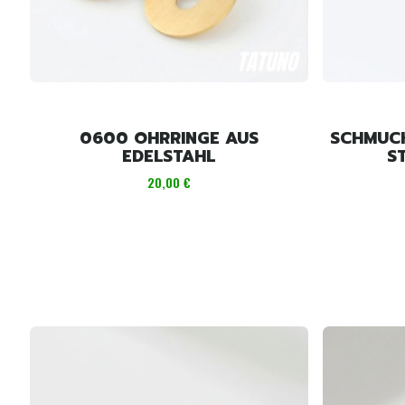
0600 OHRRINGE AUS
SCHMUCK
EDELSTAHL
S
Preis
20,00 €