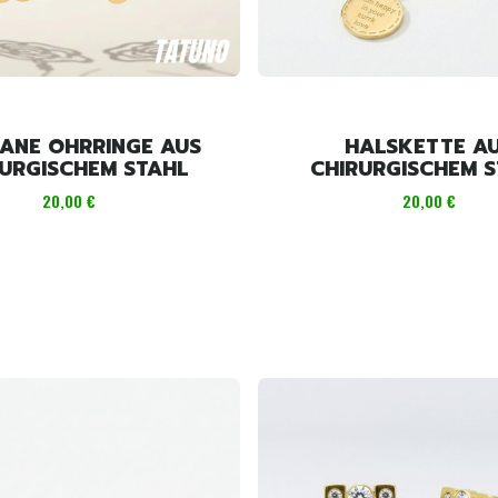
RANE OHRRINGE AUS
HALSKETTE A
RURGISCHEM STAHL
CHIRURGISCHEM S
Preis
Preis
20,00 €
20,00 €