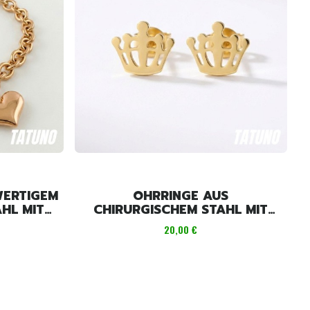
ERTIGEM
OHRRINGE AUS
HL MIT
CHIRURGISCHEM STAHL MIT
ER
KRONEN-MOTIV
Preis
20,00 €