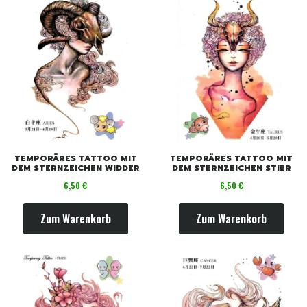
TEMPORÄRES TATTOO MIT
TEMPORÄRES TATTOO MIT
DEM STERNZEICHEN WIDDER
DEM STERNZEICHEN STIER
Preis
Preis
6,50 €
6,50 €
Zum Warenkorb
Zum Warenkorb