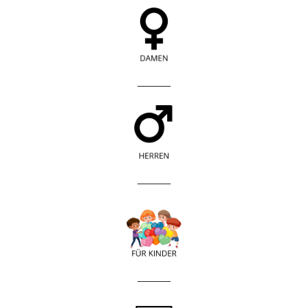
____________
____________
____________