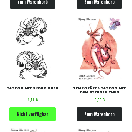
Zum Warenkorb
Zum Warenkorb
TATTOO MIT SKORPIONEN
TEMPORÄRES TATTOO MIT
DEM STERNZEICHEN
WASSERMANN
Preis
Preis
4,50 €
6,50 €
Nicht verfügbar
Zum Warenkorb