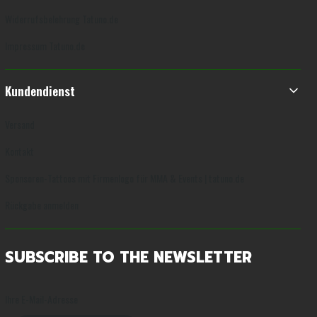
Widerrufsbelehrung Tatuno.de
Impressum Tatuno.de
Kundendienst
Versand
Kontakt
Sponsoren-Tattoos mit Firmenlogo für MMA & Events | tatuno.de
Rückgabe anmelden
SUBSCRIBE TO THE NEWSLETTER
Ihre E-Mail-Adresse