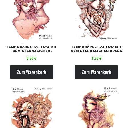
TEMPORÄRES TATTOO MIT
TEMPORÄRES TATTOO MIT
DEM STERNZEICHEN
DEM STERNZEICHEN KREBS
ZWILLINGE
Preis
Preis
6,50 €
6,50 €
Zum Warenkorb
Zum Warenkorb