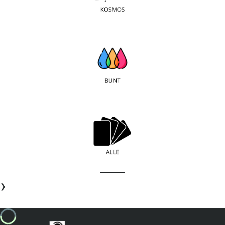
____________
____________
____________
❯