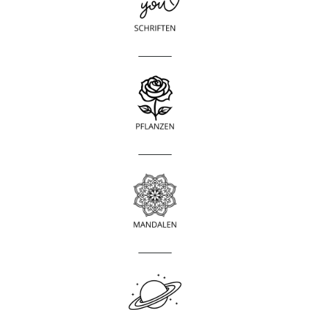
____________
____________
____________