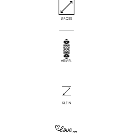
____________
____________
____________