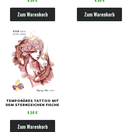
6,50 €
6,50 €
Zum Warenkorb
Zum Warenkorb
TEMPORÄRES TATTOO MIT
DEM STERNZEICHEN FISCHE
Preis
6,50 €
Zum Warenkorb