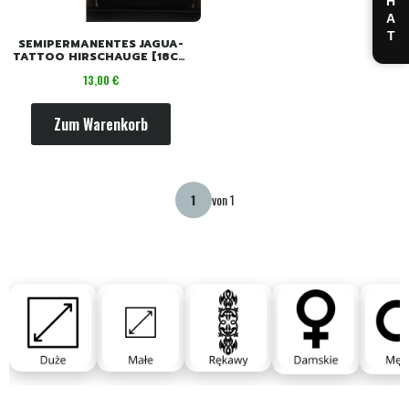
CHAT
SEMIPERMANENTES JAGUA-
TATTOO HIRSCHAUGE [18CM
X 11CM]
Preis
13,00 €
Zum Warenkorb
von 1