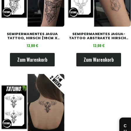
SEMIPERMANENTES JAGUA
SEMIPERMANENTES JAGUA-
TATTOO, HIRSCH [18CM X
TATTOO ABSTRAKTE HIRSCHE
11CM]
[18CM X 11CM]
Preis
Preis
13,00 €
13,00 €
Zum Warenkorb
Zum Warenkorb