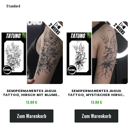
Standard
SEMIPERMANENTES JAGUA
SEMIPERMANENTES JAGUA
TATTOO, HIRSCH MIT BLUMEN
TATTOO, MYSTISCHER HIRSCH
[18CM X 11CM]
[18CM X 11CM]
Preis
Preis
13,00 €
13,00 €
Zum Warenkorb
Zum Warenkorb