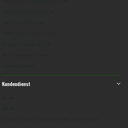
Produktsicherheit: semipermanente Tattoos
Tests für semipermanente Tattoos
Tests für temporäre Tattoos
FORMA TERAZ™ | SYSTEM X-CORE™
Datenschutzerklärung Tatuno.de
Widerrufsbelehrung Tatuno.de
Impressum Tatuno.de
Kundendienst
Versand
Kontakt
Sponsoren-Tattoos mit Firmenlogo für MMA & Events | tatuno.de