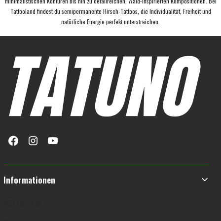
minimalistischen Konturen bis hin zu detailreichen, Wald-inspirierten Kompositionen. Bei
Tattooland findest du semipermanente Hirsch-Tattoos, die Individualität, Freiheit und
natürliche Energie perfekt unterstreichen.
Fußzeilenmenü
Informationen
AGB Tatuno.de