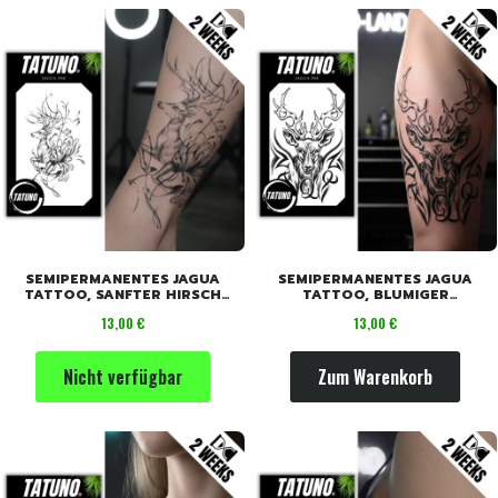
SEMIPERMANENTES JAGUA
SEMIPERMANENTES JAGUA
TATTOO, SANFTER HIRSCH
TATTOO, BLUMIGER
[18CM X 11CM]
GEHÖRNTER HIRSCH [18CM X
Preis
Preis
13,00 €
13,00 €
11CM]
Nicht verfügbar
Zum Warenkorb