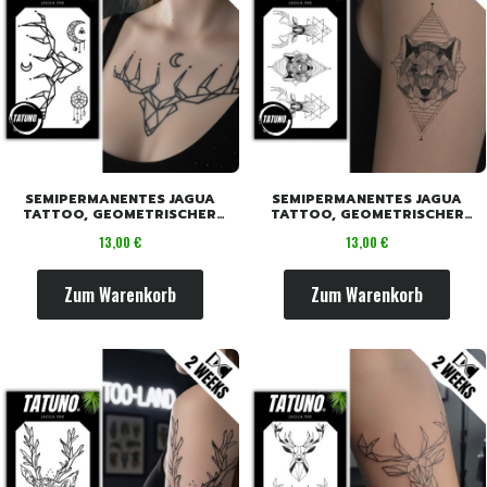
SEMIPERMANENTES JAGUA
SEMIPERMANENTES JAGUA
TATTOO, GEOMETRISCHER
TATTOO, GEOMETRISCHER
HIRSCH MANDALAS [18CM X
WOLF UND HIRSCH [18CM X
Preis
Preis
13,00 €
13,00 €
11CM]
11CM]
Zum Warenkorb
Zum Warenkorb