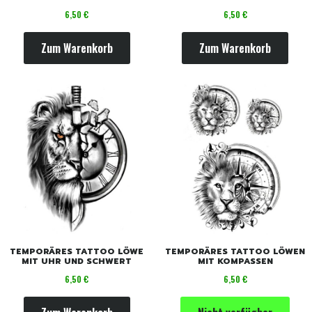
Preis
Preis
6,50 €
6,50 €
Zum Warenkorb
Zum Warenkorb
TEMPORÄRES TATTOO LÖWE
TEMPORÄRES TATTOO LÖWEN
MIT UHR UND SCHWERT
MIT KOMPASSEN
Preis
Preis
6,50 €
6,50 €