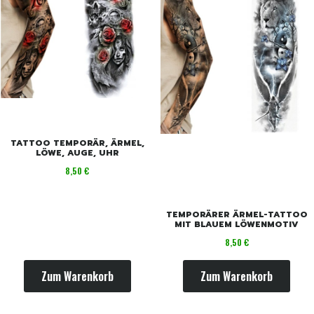
TATTOO TEMPORÄR, ÄRMEL,
LÖWE, AUGE, UHR
Preis
8,50 €
TEMPORÄRER ÄRMEL-TATTOO
MIT BLAUEM LÖWENMOTIV
Preis
8,50 €
Zum Warenkorb
Zum Warenkorb