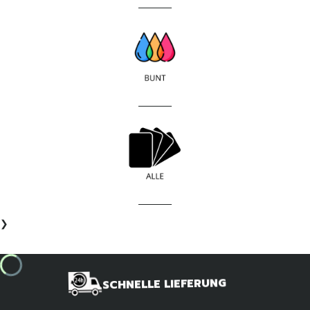
____________
____________
____________
❯
SCHNELLE LIEFERUNG