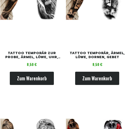
TATTOO TEMPORÄR ZUR
TATTOO TEMPORÄR, ÄRMEL,
PROBE, ÄRMEL, LÖWE, UHR,
LÖWE, DORNEN, GEBET
ZAHNRÄDER
Preis
Preis
8,50 €
8,50 €
Zum Warenkorb
Zum Warenkorb