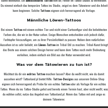
damit wohlfühlst. Ein
abwaschbares Tattoo
hilft dir, Fehler im Tattoo-Studio zu vermeiden.
Du nimmst einfach das temporäre Tattoo ins Studio, zeigst es dem Tätowierer und die Arbeit
kann beginnen. Solche
Tattoos
eignen sich hervorragend als Vorlage.
Männliche Löwen-Tattoos
Bei einem
Tattoo
mit einem echten Tier und nicht einer Cartoonfigur sind die beliebtesten
Farben die, die wir in der Natur sehen. Einige Menschen entscheiden sich jedoch dafür,
Farbtupfer hinzuzufügen, um zu ihrer Persönlichkeit zu passen. Neben dem natürlichen
Aussehen ist es sehr beliebt, ein
Löwen-Tattoo
im Tribal-Stil zu machen. Tribal-Kunst bringt
das Beste aus einem solchen Design hervor und kann dem Tattoo noch mehr Bedeutung
verleihen, indem einfach ein Bild aus der Natur verwendet wird.
Was vor dem Tätowieren zu tun ist?
Möchtest du dir ein
echtes Tattoo
machen lassen? Aber du weißt nicht, wie du damit
aussehen wirst? Tattooland.pl bietet Hilfe.
Tattoo-Designs
aus unserem Online-Shop
eignen sich hervorragend als Probe für ein echtes
Tattoo
oder als Vorlage für ein echtes
Tattoo. Wenn du ins Tattoo-Studio gehst und bereits einen Termin hast, aber nicht weißt, was
du wählen sollst, nutze das Angebot von Tattooland.pl. Nimm das Tattoo mit und zeige es
deinem Tätowierer.