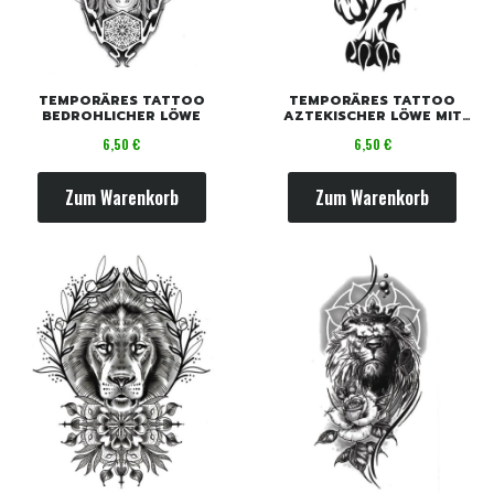
TEMPORÄRES TATTOO
TEMPORÄRES TATTOO
BEDROHLICHER LÖWE
AZTEKISCHER LÖWE MIT
MÄHNE
Preis
Preis
6,50 €
6,50 €
Zum Warenkorb
Zum Warenkorb