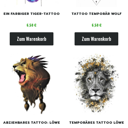
EIN FARBIGER TIGER-TATTOO
TATTOO TEMPORÄR WOLF
Preis
Preis
6,50 €
6,50 €
Zum Warenkorb
Zum Warenkorb
ABZIEHBARES TATTOO: LÖWE
TEMPORÄRES TATTOO LÖWE