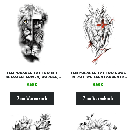
TEMPORÄRES TATTOO MIT
TEMPORÄRES TATTOO LÖWE
KREUZEN, LÖWEN, DORNEN,
IN ROT-WEISSEN FARBEN IM K
HÄNDEN UND GEBET
AMPF
Preis
Preis
6,50 €
6,50 €
Zum Warenkorb
Zum Warenkorb