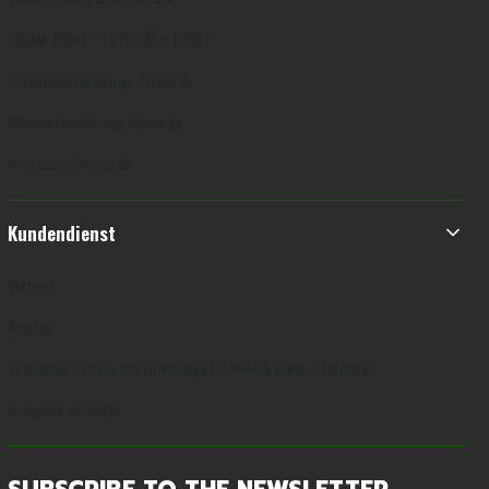
FORMA TERAZ™ | SYSTEM X-CORE™
Datenschutzerklärung Tatuno.de
Widerrufsbelehrung Tatuno.de
Impressum Tatuno.de
Kundendienst
Versand
Kontakt
Sponsoren-Tattoos mit Firmenlogo für MMA & Events | tatuno.de
Rückgabe anmelden