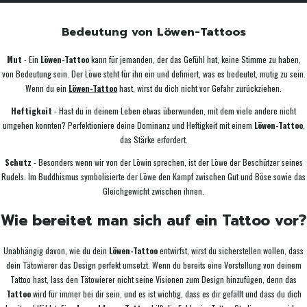
Bedeutung von Löwen-Tattoos
Mut
- Ein
Löwen-Tattoo
kann für jemanden, der das Gefühl hat, keine Stimme zu haben,
von Bedeutung sein. Der Löwe steht für ihn ein und definiert, was es bedeutet, mutig zu sein.
Wenn du ein
Löwen-Tattoo
hast, wirst du dich nicht vor Gefahr zurückziehen.
Heftigkeit
- Hast du in deinem Leben etwas überwunden, mit dem viele andere nicht
umgehen konnten? Perfektioniere deine Dominanz und Heftigkeit mit einem
Löwen-Tattoo
,
das Stärke erfordert.
Schutz
- Besonders wenn wir von der Löwin sprechen, ist der Löwe der Beschützer seines
Rudels. Im Buddhismus symbolisierte der Löwe den Kampf zwischen Gut und Böse sowie das
Gleichgewicht zwischen ihnen.
Wie bereitet man sich auf ein Tattoo vor?
Unabhängig davon, wie du dein
Löwen-Tattoo
entwirfst, wirst du sicherstellen wollen, dass
dein Tätowierer das Design perfekt umsetzt. Wenn du bereits eine Vorstellung von deinem
Tattoo hast, lass den Tätowierer nicht seine Visionen zum Design hinzufügen, denn das
Tattoo
wird für immer bei dir sein, und es ist wichtig, dass es dir gefällt und dass du dich