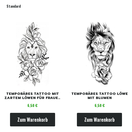
Standard
TEMPORÄRES TATTOO MIT
TEMPORÄRES TATTOO LÖWE
ZARTEM LÖWEN FÜR FRAUEN
MIT BLUMEN
UND BLUMEN
Preis
Preis
6,50 €
6,50 €
Zum Warenkorb
Zum Warenkorb