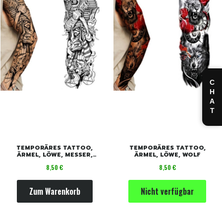
CHAT
TEMPORÄRES TATTOO,
TEMPORÄRES TATTOO,
ÄRMEL, LÖWE, MESSER,
ÄRMEL, LÖWE, WOLF
WAAGE, AUGE
Preis
Preis
8,50 €
8,50 €
Zum Warenkorb
Nicht verfügbar