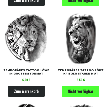
Zum Warenkorb
Nicht verfügbar
TEMPORÄRES TATTOO LÖWE
TEMPORÄRES TATTOO LÖWE
IN GROSSEM FORMAT
KRIEGER STÄRKE MUT
Preis
Preis
6,50 €
6,50 €
Zum Warenkorb
Nicht verfügbar