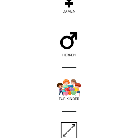
____________
____________
____________