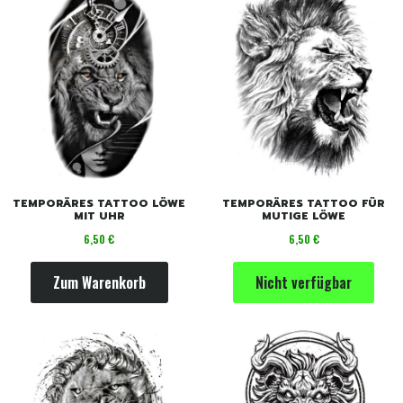
TEMPORÄRES TATTOO LÖWE
TEMPORÄRES TATTOO FÜR
MIT UHR
MUTIGE LÖWE
Preis
Preis
6,50 €
6,50 €
Zum Warenkorb
Nicht verfügbar