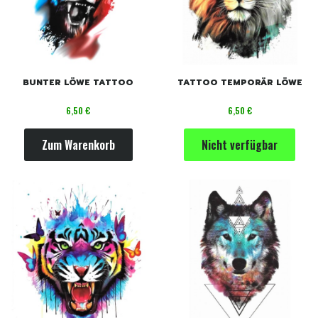
BUNTER LÖWE TATTOO
TATTOO TEMPORÄR LÖWE
Preis
Preis
6,50 €
6,50 €
Zum Warenkorb
Nicht verfügbar