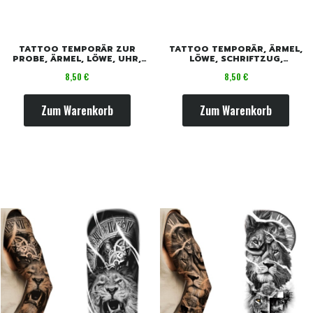
TATTOO TEMPORÄR ZUR
TATTOO TEMPORÄR, ÄRMEL,
PROBE, ÄRMEL, LÖWE, UHR,
LÖWE, SCHRIFTZUG,
ZAHNRÄDER
MEDAILLEN
Preis
Preis
8,50 €
8,50 €
Zum Warenkorb
Zum Warenkorb