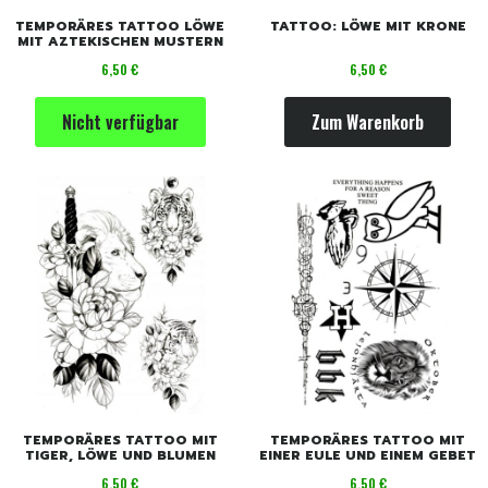
TEMPORÄRES TATTOO LÖWE
TATTOO: LÖWE MIT KRONE
MIT AZTEKISCHEN MUSTERN
Preis
Preis
6,50 €
6,50 €
Nicht verfügbar
Zum Warenkorb
TEMPORÄRES TATTOO MIT
TEMPORÄRES TATTOO MIT
TIGER, LÖWE UND BLUMEN
EINER EULE UND EINEM GEBET
Preis
Preis
6,50 €
6,50 €