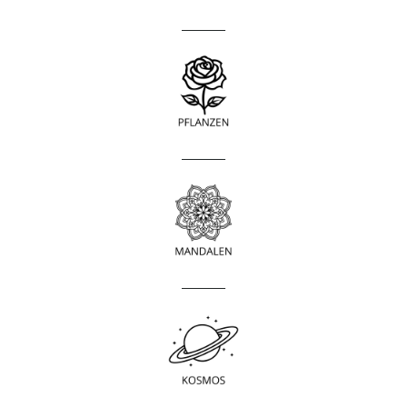
____________
____________
____________