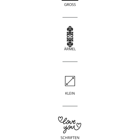
____________
____________
____________