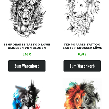
TEMPORÄRES TATTOO LÖWE
TEMPORÄRES TATTOO
UMGEBEN VON BLUMEN
ZARTER GROSSER LÖWE
Preis
Preis
6,50 €
6,50 €
Zum Warenkorb
Zum Warenkorb