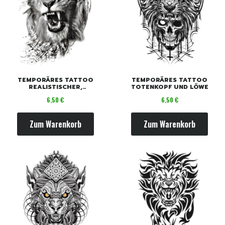
TEMPORÄRES TATTOO
TEMPORÄRES TATTOO
REALISTISCHER,
TOTENKOPF UND LÖWE
BEDROHLICHER LÖWE
Preis
Preis
6,50 €
6,50 €
Zum Warenkorb
Zum Warenkorb