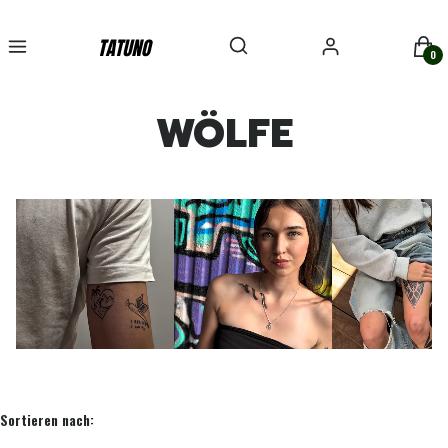
Suchmaschine öffnen
Suchen
Menü
Einloggen
Ware
WÖLFE
Produktliste
Sortieren nach: