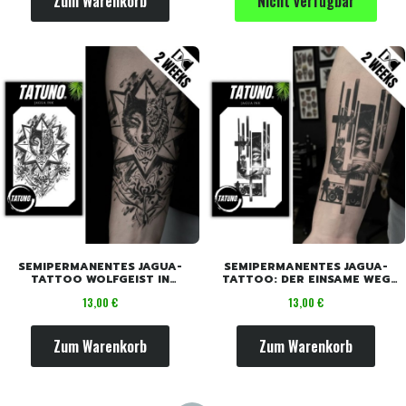
Zum Warenkorb
Nicht verfügbar
SEMIPERMANENTES JAGUA-
SEMIPERMANENTES JAGUA-
TATTOO WOLFGEIST IN
TATTOO: DER EINSAME WEG
MANDALA [18CM X 11CM]
DES WOLFES [18CM X 11CM]
Preis
Preis
13,00 €
13,00 €
Zum Warenkorb
Zum Warenkorb