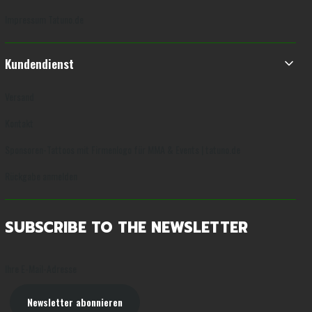
Impressum Tatuno.de
Kundendienst
Versand
Kontakt
Sponsoren-Tattoos mit Firmenlogo für MMA & Events | tatuno.de
Rückgabe anmelden
SUBSCRIBE TO THE NEWSLETTER
Ihre E-Mail-Adresse
Newsletter abonnieren