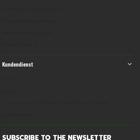
FORMA TERAZ™ | SYSTEM X-CORE™
Datenschutzerklärung Tatuno.de
Widerrufsbelehrung Tatuno.de
Impressum Tatuno.de
Kundendienst
Versand
Kontakt
Sponsoren-Tattoos mit Firmenlogo für MMA & Events | tatuno.de
Rückgabe anmelden
SUBSCRIBE TO THE NEWSLETTER