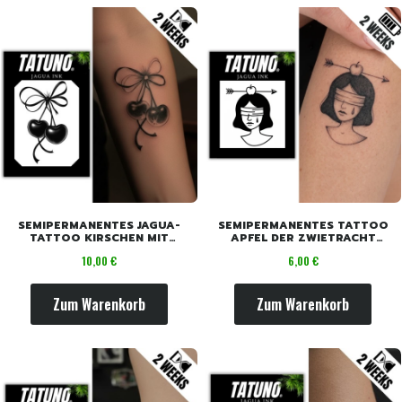
SEMIPERMANENTES JAGUA-
SEMIPERMANENTES TATTOO
TATTOO KIRSCHEN MIT
APFEL DER ZWIETRACHT
SCHLEIFE [10,5 CM X 7,5 CM]
[6CMX6CM]
Preis
Preis
10,00 €
6,00 €
Zum Warenkorb
Zum Warenkorb