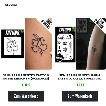
Standard
SEMI-PERMANENTES TATTOO
SEMIPERMANENTES JAGUA
SÜSSE KIRSCHEN [6CMX6CM]
TATTOO, KATZE EIFFELTURM
KRONE MIX [18CM X 11CM]
Preis
Preis
6,00 €
13,00 €
Zum Warenkorb
Zum Warenkorb