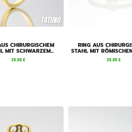
AUS CHIRURGISCHEM
RING AUS CHIRURG
L MIT SCHWARZEM
STAHL MIT RÖMISCHE
HERZEN
UND STEIN
Preis
Preis
20,00 €
20,00 €