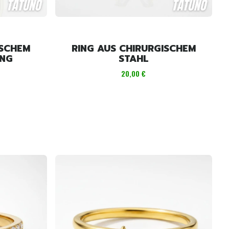
ISCHEM
RING AUS CHIRURGISCHEM
ING
STAHL
Preis
20,00 €