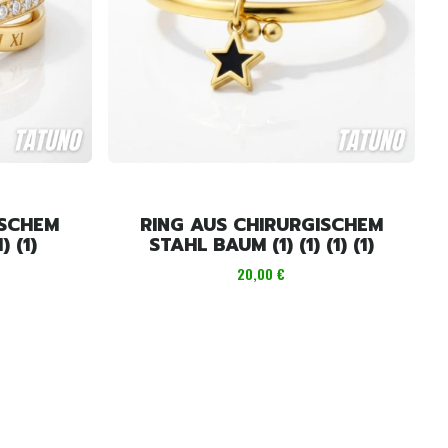
ISCHEM
RING AUS CHIRURGISCHEM
) (1)
STAHL BAUM (1) (1) (1) (1)
Preis
20,00 €