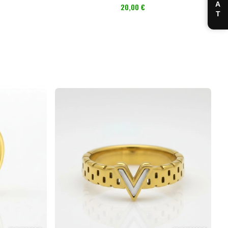
CHAT
Preis
20,00 €