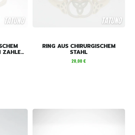
ISCHEM
RING AUS CHIRURGISCHEM
N ZAHLEN
STAHL
Preis
20,00 €