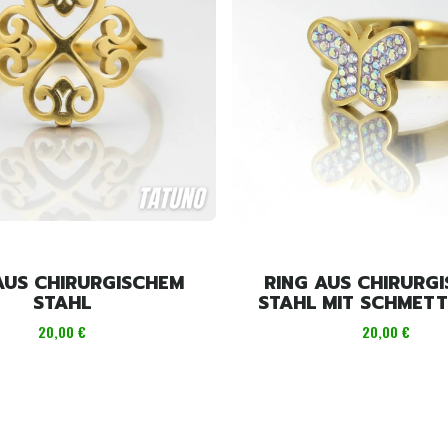
AUS CHIRURGISCHEM
RING AUS CHIRURG
STAHL
STAHL MIT SCHMETT
Preis
Preis
20,00 €
20,00 €