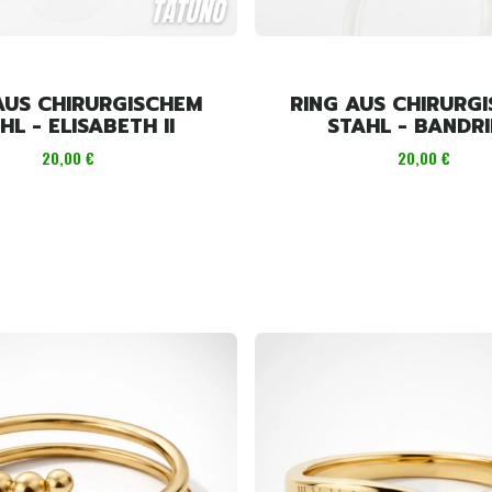
AUS CHIRURGISCHEM
RING AUS CHIRURG
HL - ELISABETH II
STAHL - BANDR
Preis
Preis
20,00 €
20,00 €