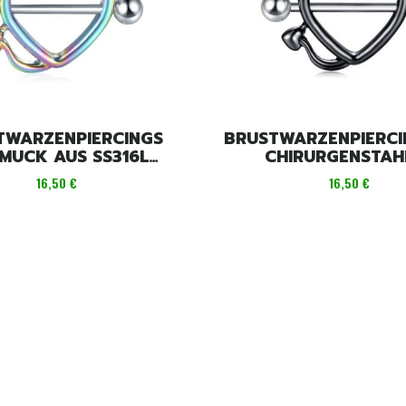
TWARZENPIERCINGS
BRUSTWARZENPIERCI
MUCK AUS SS316L
CHIRURGENSTAHL
EDELSTAHL
HERZFORM
Preis
Preis
16,50 €
16,50 €