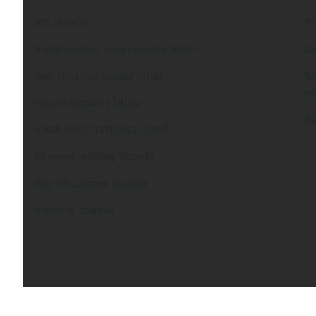
Fußzeilenmenü
AGB Tatuno.de
Ve
Produktsicherheit: semipermanente Tattoos
Ko
Tests für semipermanente Tattoos
Sp
ta
Tests für temporäre Tattoos
Rü
FORMA TERAZ™ | SYSTEM X-CORE™
Datenschutzerklärung Tatuno.de
Widerrufsbelehrung Tatuno.de
Impressum Tatuno.de