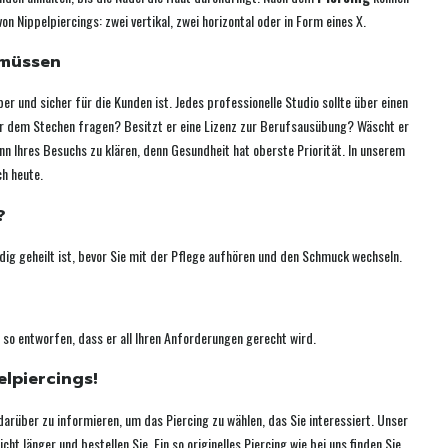
Nippelpiercings: zwei vertikal, zwei horizontal oder in Form eines X.
 müssen
r und sicher für die Kunden ist. Jedes professionelle Studio sollte über einen
vor dem Stechen fragen? Besitzt er eine Lizenz zur Berufsausübung? Wäscht er
n Ihres Besuchs zu klären, denn Gesundheit hat oberste Priorität. In unserem
ch heute.
?
dig geheilt ist, bevor Sie mit der Pflege aufhören und den Schmuck wechseln.
so entworfen, dass er all Ihren Anforderungen gerecht wird.
elpiercings!
 darüber zu informieren, um das Piercing zu wählen, das Sie interessiert. Unser
t länger und bestellen Sie. Ein so originelles Piercing wie bei uns finden Sie