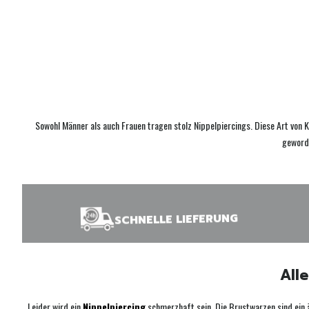
Sowohl Männer als auch Frauen tragen stolz Nippelpiercings. Diese Art von 
geworde
SCHNELLE LIEFERUNG
All
Leider wird ein
Nippelpiercing
schmerzhaft sein. Die Brustwarzen sind ein 