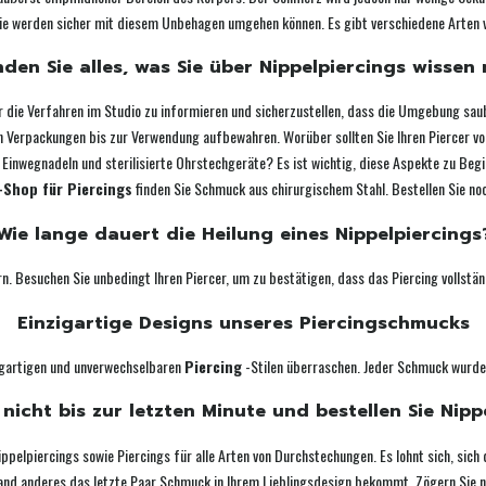
ie werden sicher mit diesem Unbehagen umgehen können. Es gibt verschiedene Arten von 
inden Sie alles, was Sie über Nippelpiercings wissen
r die Verfahren im Studio zu informieren und sicherzustellen, dass die Umgebung saube
nen Verpackungen bis zur Verwendung aufbewahren. Worüber sollten Sie Ihren Piercer 
Einwegnadeln und sterilisierte Ohrstechgeräte? Es ist wichtig, diese Aspekte zu Begin
-Shop für Piercings
finden Sie Schmuck aus chirurgischem Stahl. Bestellen Sie no
Wie lange dauert die Heilung eines Nippelpiercings
n. Besuchen Sie unbedingt Ihren Piercer, um zu bestätigen, dass das Piercing vollstän
Einzigartige Designs unseres Piercingschmucks
zigartigen und unverwechselbaren
Piercing
-Stilen überraschen. Jeder Schmuck wurde 
nicht bis zur letzten Minute und bestellen Sie Nipp
Nippelpiercings sowie Piercings für alle Arten von Durchstechungen. Es lohnt sich, sich
mand anderes das letzte Paar Schmuck in Ihrem Lieblingsdesign bekommt. Zögern Sie nich