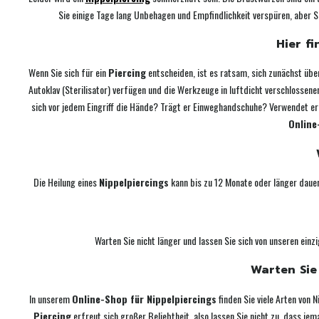
Sie einige Tage lang Unbehagen und Empfindlichkeit verspüren, aber S
Hier f
Wenn Sie sich für ein
Piercing
entscheiden, ist es ratsam, sich zunächst übe
Autoklav (Sterilisator) verfügen und die Werkzeuge in luftdicht verschlosse
sich vor jedem Eingriff die Hände? Trägt er Einweghandschuhe? Verwendet er 
Online
Die Heilung eines
Nippelpiercings
kann bis zu 12 Monate oder länger dauer
Warten Sie nicht länger und lassen Sie sich von unseren ein
Warten Sie 
In unserem
Online-Shop für Nippelpiercings
finden Sie viele Arten von 
Piercing
erfreut sich großer Beliebtheit, also lassen Sie nicht zu, dass je