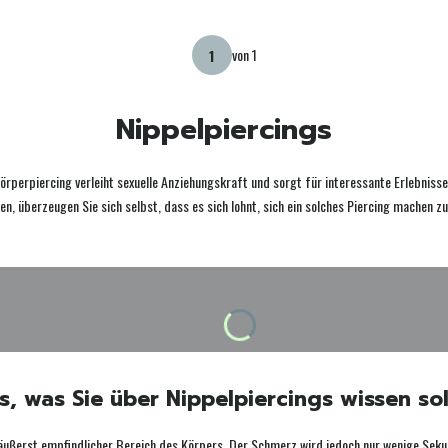
von 1
Nippelpiercings
Körperpiercing verleiht sexuelle Anziehungskraft und sorgt für interessante Erlebnis
n, überzeugen Sie sich selbst, dass es sich lohnt, sich ein solches Piercing machen zu
es, was Sie über Nippelpiercings wissen sol
äußerst empfindlicher Bereich des Körpers. Der Schmerz wird jedoch nur wenige Seku