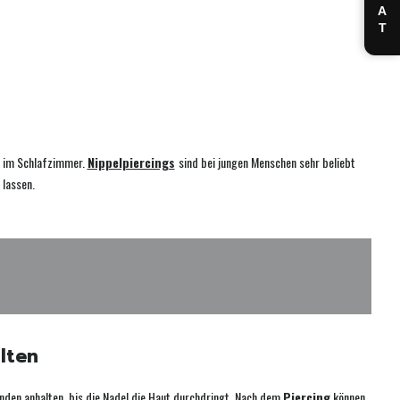
CHAT
se im Schlafzimmer.
Nippelpiercings
sind bei jungen Menschen sehr beliebt
 lassen.
lten
nden anhalten, bis die Nadel die Haut durchdringt. Nach dem
Piercing
können