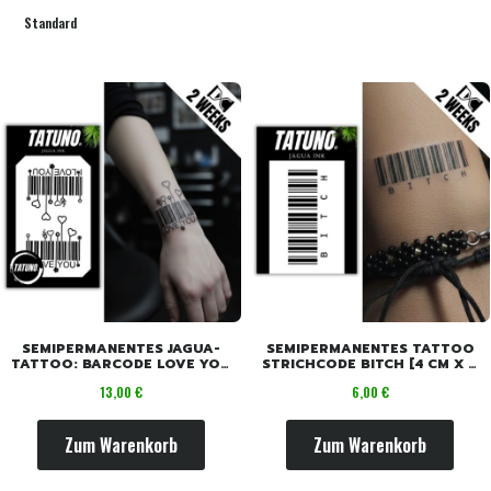
Standard
SEMIPERMANENTES JAGUA-
SEMIPERMANENTES TATTOO
TATTOO: BARCODE LOVE YOU
STRICHCODE BITCH [4 CM X 6
MIT HERZEN [18CM X 11CM]
CM]
Preis
Preis
13,00 €
6,00 €
Zum Warenkorb
Zum Warenkorb