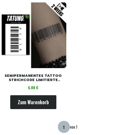
SEMIPERMANENTES TATTOO
STRICHCODE LIMITIERTE
EDITION [4 CM X 6 CM]
Preis
6,00 €
Zum Warenkorb
von 1