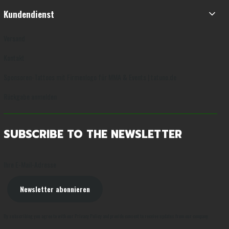
Kundendienst
Versand
Kontakt
Sponsoren-Tattoos mit Firmenlogo für MMA & Events | tatuno.de
Rückgabe anmelden
SUBSCRIBE TO THE NEWSLETTER
Ihre E-Mail-Adresse
Newsletter abonnieren
By subscribing you agree to with our Privacy Policy and provide consent to receive updates from our company.