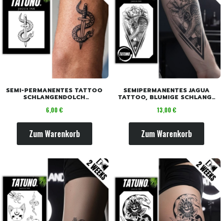
SEMI-PERMANENTES TATTOO
SEMIPERMANENTES JAGUA
SCHLANGENDOLCH
TATTOO, BLUMIGE SCHLANGE
[6CMX6CM]
[18CM X 11CM]
Preis
Preis
6,00 €
13,00 €
Zum Warenkorb
Zum Warenkorb