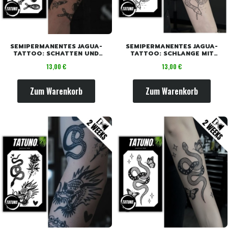
SEMIPERMANENTES JAGUA-
SEMIPERMANENTES JAGUA-
TATTOO: SCHATTEN UND
TATTOO: SCHLANGE MIT
SONNE [18CM X 11CM]
PFLANZENZWEIGEN [18CM X
Preis
Preis
13,00 €
13,00 €
11CM]
Zum Warenkorb
Zum Warenkorb