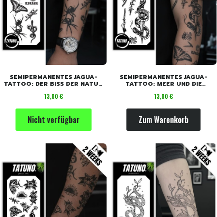
SEMIPERMANENTES JAGUA-
SEMIPERMANENTES JAGUA-
TATTOO: DER BISS DER NATUR
TATTOO: MEER UND DIE
[18CM X 11CM]
SCHLANGENWAHRHEIT [18CM
Preis
Preis
13,00 €
13,00 €
X 11CM]
Nicht verfügbar
Zum Warenkorb