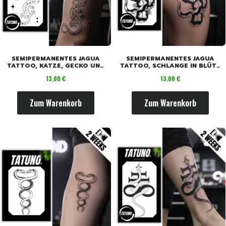
SEMIPERMANENTES JAGUA
SEMIPERMANENTES JAGUA
TATTOO, KATZE, GECKO UND
TATTOO, SCHLANGE IN BLÜTE
SCHLANGE [18CM X 11CM]
[18CM X 11CM]
Preis
Preis
13,00 €
13,00 €
Zum Warenkorb
Zum Warenkorb