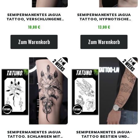
SEMIPERMANENTES JAGUA
SEMIPERMANENTES JAGUA
TATTOO, VERSCHLUNGENE
TATTOO, HYPNOTISCHE
SCHLANGEN [10,5 CM X 7,5
KOBRA [18CM X 11CM]
Preis
Preis
10,00 €
13,00 €
CM]
Zum Warenkorb
Zum Warenkorb
SEMIPERMANENTES JAGUA
SEMIPERMANENTES JAGUA-
TATTOO, SCHLANGEN MIT
TATTOO BESTIEN UND