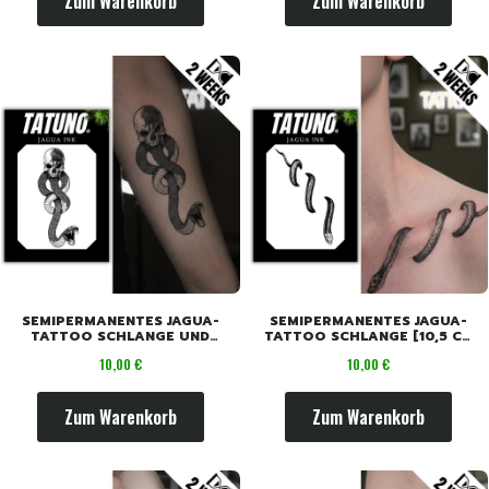
Zum Warenkorb
Zum Warenkorb
SEMIPERMANENTES JAGUA-
SEMIPERMANENTES JAGUA-
TATTOO SCHLANGE UND
TATTOO SCHLANGE [10,5 CM
TOTENKOPF [10,5 CM X 7,5
X 7,5 CM]
Preis
Preis
10,00 €
10,00 €
CM]
Zum Warenkorb
Zum Warenkorb