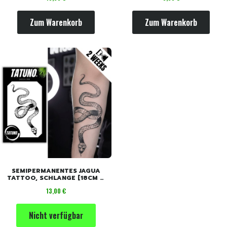
Zum Warenkorb
Zum Warenkorb
SEMIPERMANENTES JAGUA
TATTOO, SCHLANGE [18CM X
11CM]
Preis
13,00 €
Nicht verfügbar