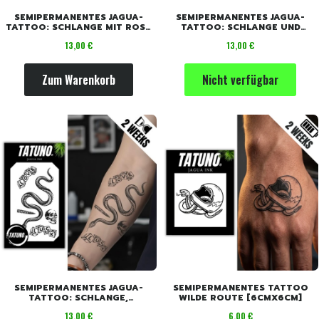
SEMIPERMANENTES JAGUA-
SEMIPERMANENTES JAGUA-
TATTOO: SCHLANGE MIT ROSE
TATTOO: SCHLANGE UND
UND DRACHE [18CM X 11CM]
SCHMETTERLINGE [18CM X
Preis
Preis
13,00 €
13,00 €
11CM]
Zum Warenkorb
Nicht verfügbar
SEMIPERMANENTES JAGUA-
SEMIPERMANENTES TATTOO
TATTOO: SCHLANGE,
WILDE ROUTE [6CMX6CM]
KNOCHEN, LIEBE, GLÜCK
Preis
Preis
13,00 €
6,00 €
[18CM X 11CM]