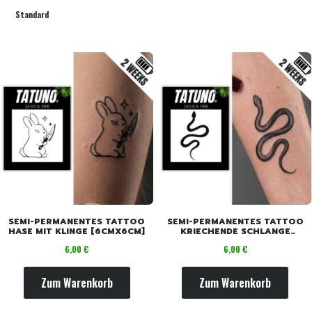
Standard
SEMI-PERMANENTES TATTOO
SEMI-PERMANENTES TATTOO
HASE MIT KLINGE [6CMX6CM]
KRIECHENDE SCHLANGE
[6CMX6CM]
Preis
Preis
6,00 €
6,00 €
Zum Warenkorb
Zum Warenkorb