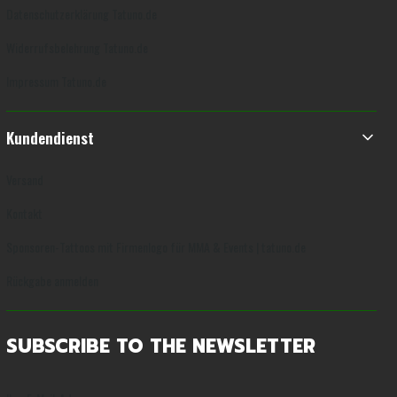
Datenschutzerklärung Tatuno.de
Widerrufsbelehrung Tatuno.de
Impressum Tatuno.de
Kundendienst
Versand
Kontakt
Sponsoren-Tattoos mit Firmenlogo für MMA & Events | tatuno.de
Rückgabe anmelden
SUBSCRIBE TO THE NEWSLETTER