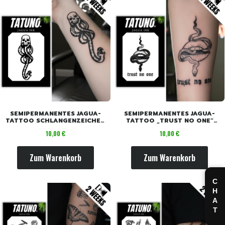
SEMIPERMANENTES JAGUA-
SEMIPERMANENTES JAGUA-
TATTOO SCHLANGENZEICHEN
TATTOO „TRUST NO ONE“
[10,5 CM X 7,5 CM]
[10,5 CM X 7,5 CM]
Preis
Preis
10,00 €
10,00 €
Zum Warenkorb
Zum Warenkorb
CHAT