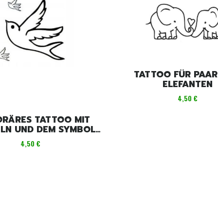
TATTOO FÜR PAAR
ELEFANTEN
Preis
4,50 €
RÄRES TATTOO MIT
LN UND DEM SYMBOL
R FREUNDSCHAFT
Preis
4,50 €