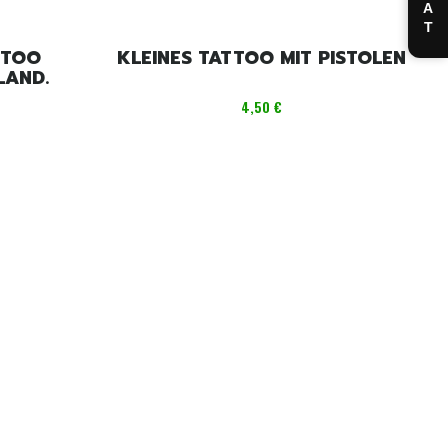
CHAT
TTOO
KLEINES TATTOO MIT PISTOLEN
LAND.
Preis
4,50 €