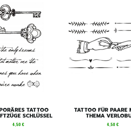
PORÄRES TATTOO
TATTOO FÜR PAARE 
IFTZÜGE SCHLÜSSEL
THEMA VERLOB
Preis
Preis
4,50 €
4,50 €