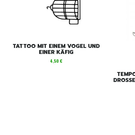
TATTOO MIT EINEM VOGEL UND
EINER KÄFIG
Preis
4,50 €
TEMPO
DROSSE
DE