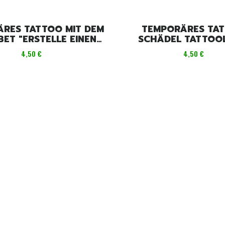
RES TATTOO MIT DEM
TEMPORÄRES TA
ET "ERSTELLE EINEN
SCHÄDEL TATTOO
SCHRIFTZUG"
Preis
Preis
4,50 €
4,50 €