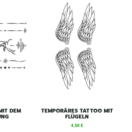
MIT DEM
TEMPORÄRES TATTOO MIT
UNG
FLÜGELN
Preis
4,50 €