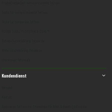
Produktsicherheit: semipermanente Tattoos
Tests für semipermanente Tattoos
Tests für temporäre Tattoos
FORMA TERAZ™ | SYSTEM X-CORE™
Datenschutzerklärung Tatuno.de
Widerrufsbelehrung Tatuno.de
Impressum Tatuno.de
Kundendienst
Versand
Kontakt
Sponsoren-Tattoos mit Firmenlogo für MMA & Events | tatuno.de