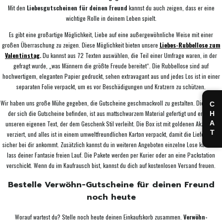
Mit den
Liebesgutscheinen für deinen Freund
kannst du auch zeigen, dass er eine
wichtige Rolle in deinem Leben spielt.
Es gibt eine großartige Möglichkeit, Liebe auf eine außergewöhnliche Weise mit einer
großen Überraschung zu zeigen. Diese Möglichkeit bieten unsere
Liebes-Rubbellose zum
Valentinstag
.
Du kannst aus 72 Texten auswählen, die Teil einer Umfrage waren, in der
gefragt wurde, „was Männern die größte Freude bereitet“. Die Rubbellose sind auf
hochwertigem, eleganten Papier gedruckt, sehen extravagant aus und jedes Los ist in einer
separaten Folie verpackt, um es vor Beschädigungen und Kratzern zu schützen.
Wir haben uns große Mühe gegeben, die Gutscheine geschmackvoll zu gestalten. Die Box, in
CHAT
der sich die Gutscheine befinden, ist aus mattschwarzem Material gefertigt und enthält
unseren eigenen Text, der dem Geschenk Stil verleiht. Die Box ist mit goldenen Akzenten
verziert, und alles ist in einem umweltfreundlichen Karton verpackt, damit die Lieferung
sicher bei dir ankommt. Zusätzlich kannst du in weiteren Angeboten einzelne Lose kaufen –
lass deiner Fantasie freien Lauf. Die Pakete werden per Kurier oder an eine Packstation
verschickt. Wenn du im Kaufrausch bist, kannst du dich auf kostenlosen Versand freuen.
Bestelle Verwöhn-Gutscheine für deinen Freund
noch heute
Worauf wartest du? Stelle noch heute deinen Einkaufskorb zusammen.
Verwöhn-