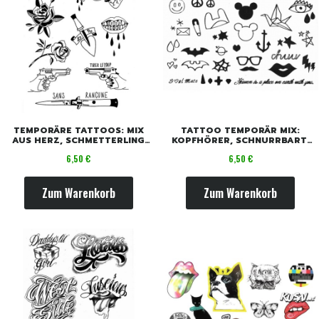
TEMPORÄRE TATTOOS: MIX
TATTOO TEMPORÄR MIX:
AUS HERZ, SCHMETTERLING
KOPFHÖRER, SCHNURRBART,
UND LIPPEN
MUND
Preis
Preis
6,50 €
6,50 €
Zum Warenkorb
Zum Warenkorb