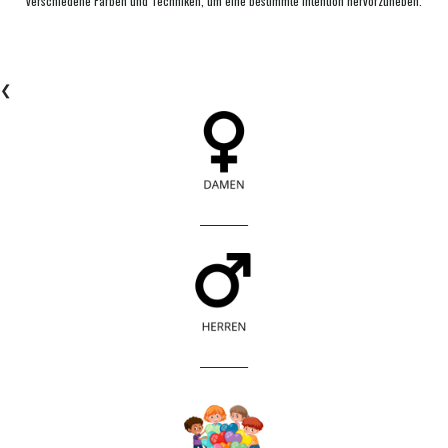
verschiedene Farben und Techniken, um eine bestimmte Intention hervorzuheben.
❮
____________
____________