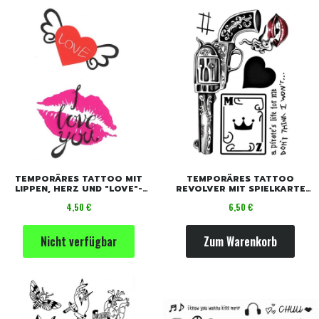
TEMPORÄRES TATTOO MIT
TEMPORÄRES TATTOO
LIPPEN, HERZ UND "LOVE"-
REVOLVER MIT SPIELKARTE
MOTIV
UND LIPPEN
Preis
Preis
4,50 €
6,50 €
Nicht verfügbar
Zum Warenkorb