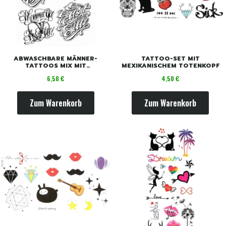
ABWASCHBARE MÄNNER-
TATTOO-SET MIT
TATTOOS MIX MIT
MEXIKANISCHEM TOTENKOPF
SCHRIFTZÜGEN
Preis
Preis
6,50 €
4,50 €
Zum Warenkorb
Zum Warenkorb