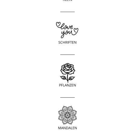
____________
____________
____________