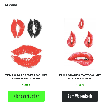
Standard
TEMPORÄRES TATTOO MIT
TEMPORÄRES TATTOO MIT
LIPPEN UND LIEBE
ROTEN LIPPEN.
Preis
Preis
4,50 €
4,50 €
Nicht verfügbar
Zum Warenkorb