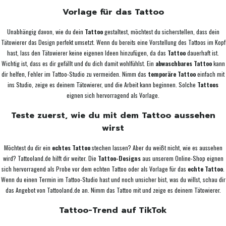
Vorlage für das Tattoo
Unabhängig davon, wie du dein
Tattoo
gestaltest, möchtest du sicherstellen, dass dein
Tätowierer das Design perfekt umsetzt. Wenn du bereits eine Vorstellung des Tattoos im Kopf
hast, lass den Tätowierer keine eigenen Ideen hinzufügen, da das
Tattoo
dauerhaft ist.
Wichtig ist, dass es dir gefällt und du dich damit wohlfühlst. Ein
abwaschbares Tattoo
kann
dir helfen, Fehler im Tattoo-Studio zu vermeiden. Nimm das
temporäre Tattoo
einfach mit
ins Studio, zeige es deinem Tätowierer, und die Arbeit kann beginnen. Solche
Tattoos
eignen sich hervorragend als Vorlage.
Teste zuerst, wie du mit dem Tattoo aussehen
wirst
Möchtest du dir ein
echtes Tattoo
stechen lassen? Aber du weißt nicht, wie es aussehen
wird? Tattooland.de hilft dir weiter. Die
Tattoo-Designs
aus unserem Online-Shop eignen
sich hervorragend als Probe vor dem echten Tattoo oder als Vorlage für das
echte Tattoo
.
Wenn du einen Termin im Tattoo-Studio hast und noch unsicher bist, was du willst, schau dir
das Angebot von Tattooland.de an. Nimm das Tattoo mit und zeige es deinem Tätowierer.
Tattoo-Trend auf TikTok