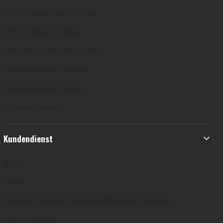
Tests für semipermanente Tattoos
Tests für temporäre Tattoos
FORMA TERAZ™ | SYSTEM X-CORE™
Datenschutzerklärung Tatuno.de
Widerrufsbelehrung Tatuno.de
Impressum Tatuno.de
Kundendienst
Versand
Kontakt
Sponsoren-Tattoos mit Firmenlogo für MMA & Events | tatuno.de
Rückgabe anmelden