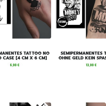
MANENTES TATTOO NO
SEMIPERMANENTES 
 CASE [4 CM X 6 CM]
OHNE GELD KEIN SPASS [18C
11CM]
Preis
Preis
6,00 €
13,00 €