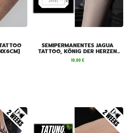
 TATTOO
SEMIPERMANENTES JAGUA
MX6CM]
TATTOO, KÖNIG DER HERZEN
KARTE [10,5 CM X 7,5 CM]
Preis
10,00 €