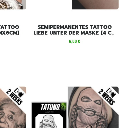
TATTOO
SEMIPERMANENTES TATTOO
MX6CM]
LIEBE UNTER DER MASKE [4 CM
X 6 CM]
Preis
6,00 €