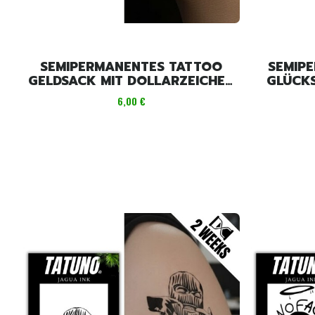
SEMIPERMANENTES TATTOO
SEMIP
GELDSACK MIT DOLLARZEICHEN
GLÜCKS
[4 CM X 6 CM]
Preis
6,00 €