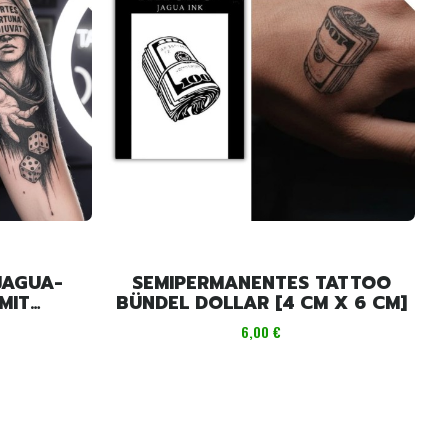
JAGUA-
SEMIPERMANENTES TATTOO
MIT
BÜNDEL DOLLAR [4 CM X 6 CM]
X 11CM]
Preis
6,00 €