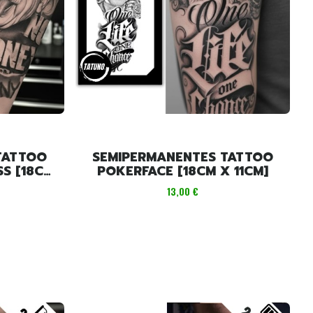
TATTOO
SEMIPERMANENTES TATTOO
M X
POKERFACE [18CM X 11CM]
Preis
13,00 €