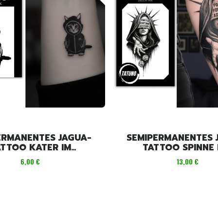
ERMANENTES JAGUA-
SEMIPERMANENTES 
ATTOO KATER IM
TATTOO SPINNE 
NGSANZUG [4 CM X 6
SPINNENNETZ [18CM 
Preis
Preis
6,00 €
13,00 €
CM]