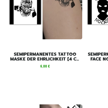
SEMIPERMANENTES TATTOO
SEMIPER
MASKE DER EHRLICHKEIT [4 CM
FACE NO
X 6 CM]
Preis
6,00 €