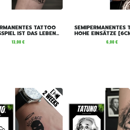
ERMANENTES TATTOO
SEMIPERMANENTES 
SPIEL IST DAS LEBEN
HOHE EINSÄTZE [6C
[18CM X 11CM]
Preis
Preis
13,00 €
6,00 €