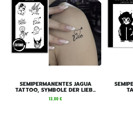
SEMIPERMANENTES JAGUA
SEMIP
TATTOO, SYMBOLE DER LIEBE
T
UND DES GLÜCKS MIX [18CM X
TRAINI
Preis
13,00 €
11CM]