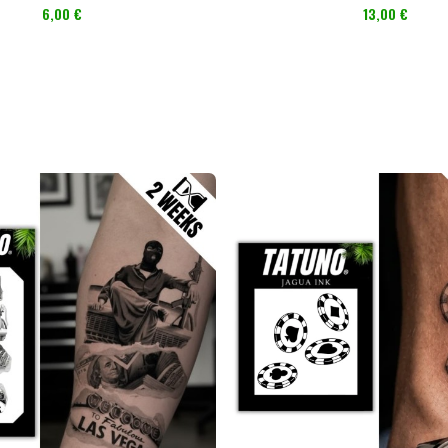
FE [4 CM X 6 CM]
Preis
Preis
6,00 €
13,00 €