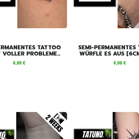
ERMANENTES TATTOO
SEMI-PERMANENTES
 VOLLER PROBLEME
WÜRFLE ES AUS [6C
[6CMX6CM]
Preis
Preis
6,00 €
6,00 €