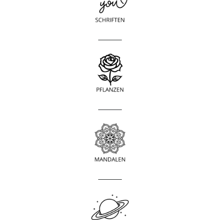
____________
____________
____________