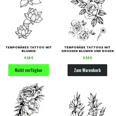
TEMPORÄRES TATTOO MIT
TEMPORÄRE TATTOOS MIT
BLUMEN
GROSSEN BLUMEN UND ROSEN
Preis
Preis
4,50 €
6,50 €
Nicht verfügbar
Zum Warenkorb