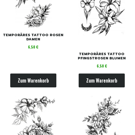
TEMPORÄRES TATTOO ROSEN
DAMEN
Preis
6,50 €
TEMPORÄRES TATTOO
PFINGSTROSEN BLUMEN
Preis
6,50 €
Zum Warenkorb
Zum Warenkorb