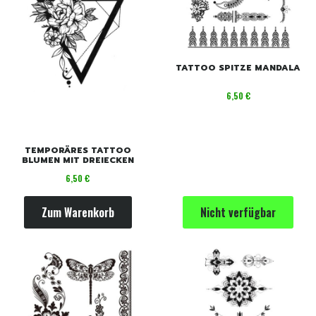
TATTOO SPITZE MANDALA
Preis
6,50 €
TEMPORÄRES TATTOO
BLUMEN MIT DREIECKEN
Preis
6,50 €
Zum Warenkorb
Nicht verfügbar