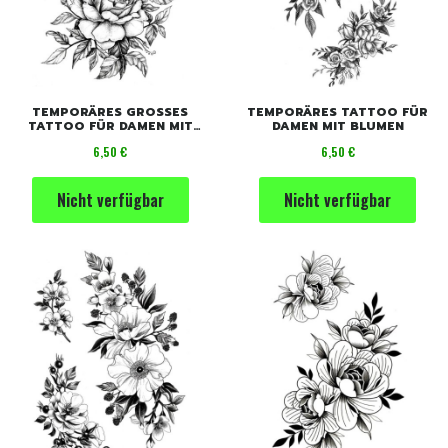
TEMPORÄRES GROSSES T
TEMPORÄRES TATTOO FÜR
ATTOO FÜR DAMEN MIT B
DAMEN MIT BLUMEN
LUMEN
Preis
Preis
6,50 €
6,50 €
Nicht verfügbar
Nicht verfügbar