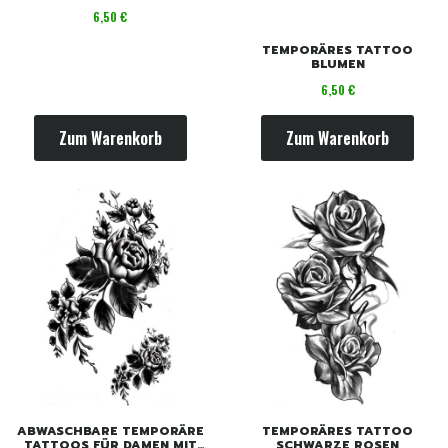
ROSEN
Preis
6,50 €
TEMPORÄRES TATTOO
BLUMEN
Preis
6,50 €
Zum Warenkorb
Zum Warenkorb
ABWASCHBARE TEMPORÄRE
TEMPORÄRES TATTOO
TATTOOS FÜR DAMEN MIT
SCHWARZE ROSEN