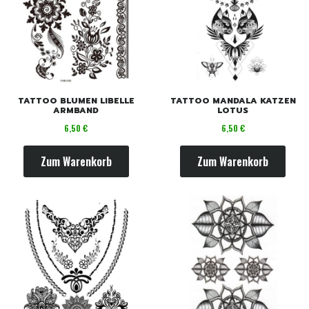
TATTOO BLUMEN LIBELLE
TATTOO MANDALA KATZEN
ARMBAND
LOTUS
Preis
Preis
6,50 €
6,50 €
Zum Warenkorb
Zum Warenkorb