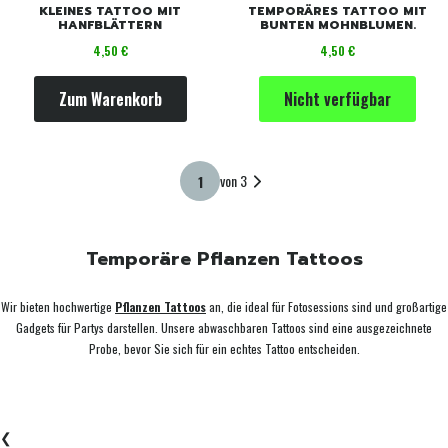
KLEINES TATTOO MIT
TEMPORÄRES TATTOO MIT
HANFBLÄTTERN
BUNTEN MOHNBLUMEN.
Preis
Preis
4,50 €
4,50 €
Zum Warenkorb
Nicht verfügbar
von 3
Temporäre Pflanzen Tattoos
Wir bieten hochwertige
Pflanzen Tattoos
an, die ideal für Fotosessions sind und großartige
Gadgets für Partys darstellen. Unsere abwaschbaren Tattoos sind eine ausgezeichnete
Probe, bevor Sie sich für ein echtes Tattoo entscheiden.
❮