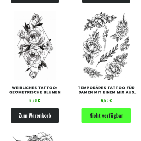
WEIBLICHES TATTOO:
TEMPORÄRES TATTOO FÜR
GEOMETRISCHE BLUMEN
DAMEN MIT EINEM MIX AUS
BLUMEN
Preis
Preis
6,50 €
6,50 €
Zum Warenkorb
Nicht verfügbar