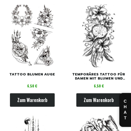
TATTOO BLUMEN AUGE
TEMPORÄRES TATTOO FÜR
DAMEN MIT BLUMEN UND
STERNEN
Preis
Preis
6,50 €
6,50 €
Zum Warenkorb
Zum Warenkorb
CHAT