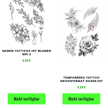
DAMEN-TATTOOS HIT BLUMEN
MIX 2
Preis
6,50 €
TEMPORÄRES TATTOO
GROSSFORMAT ROSEN HIT
Preis
6,50 €
Nicht verfügbar
Nicht verfügbar