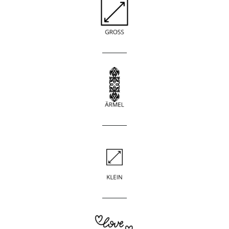
____________
____________
____________