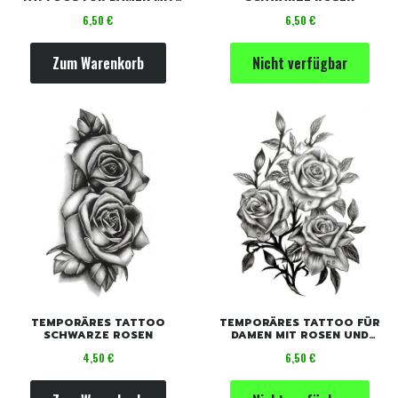
SCHWARZEN ROSEN UND
Preis
Preis
6,50 €
6,50 €
BLUMEN
Zum Warenkorb
Nicht verfügbar
TEMPORÄRES TATTOO
TEMPORÄRES TATTOO FÜR
SCHWARZE ROSEN
DAMEN MIT ROSEN UND
BLUMEN
Preis
Preis
4,50 €
6,50 €