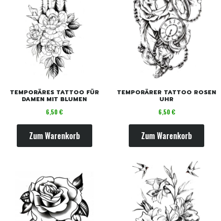
TEMPORÄRES TATTOO FÜR
TEMPORÄRER TATTOO ROSEN
DAMEN MIT BLUMEN
UHR
Preis
Preis
6,50 €
6,50 €
Zum Warenkorb
Zum Warenkorb