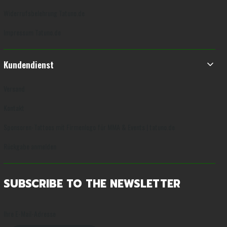
Widerrufsbelehrung Tatuno.de
Impressum Tatuno.de
Kundendienst
Versand
Kontakt
Sponsoren-Tattoos mit Firmenlogo für MMA & Events | tatuno.de
Rückgabe anmelden
SUBSCRIBE TO THE NEWSLETTER
Ihre E-Mail-Adresse