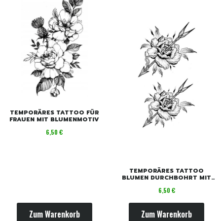
TEMPORÄRES TATTOO FÜR
FRAUEN MIT BLUMENMOTIV
Preis
6,50 €
TEMPORÄRES TATTOO
BLUMEN DURCHBOHRT MIT
PFEILEN
Preis
6,50 €
Zum Warenkorb
Zum Warenkorb