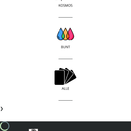
____________
____________
____________
❯