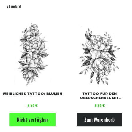
Standard
WEIBLICHES TATTOO: BLUMEN
TATTOO FÜR DEN
OBERSCHENKEL MIT
BLUMENMOTIV FÜR FRAUEN
Preis
Preis
6,50 €
6,50 €
Nicht verfügbar
Zum Warenkorb