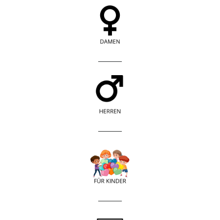
____________
____________
____________