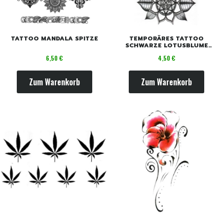
TATTOO MANDALA SPITZE
TEMPORÄRES TATTOO
SCHWARZE LOTUSBLUME
TOTEM
Preis
Preis
6,50 €
4,50 €
Zum Warenkorb
Zum Warenkorb