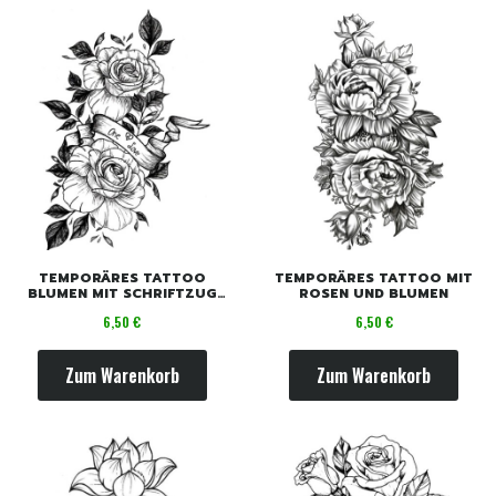
TEMPORÄRES TATTOO
TEMPORÄRES TATTOO MIT
BLUMEN MIT SCHRIFTZUG
ROSEN UND BLUMEN
"ONE LOVE"
Preis
Preis
6,50 €
6,50 €
Zum Warenkorb
Zum Warenkorb