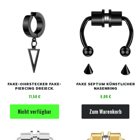
FAKE-OHRSTECKER FAKE-
FAKE SEPTUM KÜNSTLICHER
PIERCING DREIECK.
NASENRING
Preis
Preis
11,50 €
6,00 €
Nicht verfügbar
Zum Warenkorb