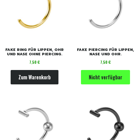
FAKE RING FÜR LIPPEN, OHR
FAKE PIERCING FÜR LIPPEN,
UND NASE OHNE PIERCING.
NASE UND OHR.
Preis
Preis
7,50 €
7,50 €
Zum Warenkorb
Nicht verfügbar