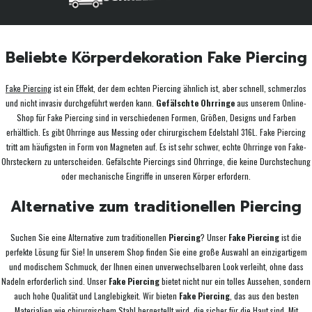
Beliebte Körperdekoration Fake Piercing
Fake Piercing
ist ein Effekt, der dem echten Piercing ähnlich ist, aber schnell, schmerzlos
und nicht invasiv durchgeführt werden kann.
Gefälschte Ohrringe
aus unserem Online-
Shop für Fake Piercing sind in verschiedenen Formen, Größen, Designs und Farben
erhältlich. Es gibt Ohrringe aus Messing oder chirurgischem Edelstahl 316L. Fake Piercing
tritt am häufigsten in Form von Magneten auf. Es ist sehr schwer, echte Ohrringe von Fake-
Ohrsteckern zu unterscheiden. Gefälschte Piercings sind Ohrringe, die keine Durchstechung
oder mechanische Eingriffe in unseren Körper erfordern.
Alternative zum traditionellen Piercing
Suchen Sie eine Alternative zum traditionellen
Piercing
? Unser
Fake Piercing
ist die
perfekte Lösung für Sie! In unserem Shop finden Sie eine große Auswahl an einzigartigem
und modischem Schmuck, der Ihnen einen unverwechselbaren Look verleiht, ohne dass
Nadeln erforderlich sind. Unser
Fake Piercing
bietet nicht nur ein tolles Aussehen, sondern
auch hohe Qualität und Langlebigkeit. Wir bieten
Fake Piercing
, das aus den besten
Materialien wie chirurgischem Stahl hergestellt wird, die sicher für die Haut sind. Mit