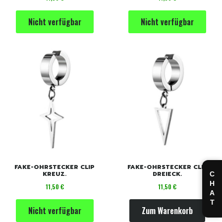
Nicht verfügbar
Nicht verfügbar
FAKE-OHRSTECKER CLIP
FAKE-OHRSTECKER CLIP
KREUZ.
DREIECK.
CHAT
Preis
Preis
11,50 €
11,50 €
Nicht verfügbar
Zum Warenkorb