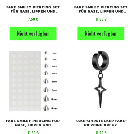
FAKE SMILEY PIERCING SET
FAKE SMILEY PIERCING SET
FÜR NASE, LIPPEN UND
FÜR NASE, LIPPEN UND
AUGENBRAUEN.
AUGENBRAUEN.
Preis
Preis
7,50 €
11,50 €
Nicht verfügbar
Nicht verfügbar
FAKE SMILEY PIERCING FÜR
FAKE-OHRSTECKER FAKE-
NASE, LIPPEN UND
PIERCING KREUZ.
AUGENBRAUEN OHNE
Preis
Preis
11,50 €
11,50 €
DURCHSTECHEN.