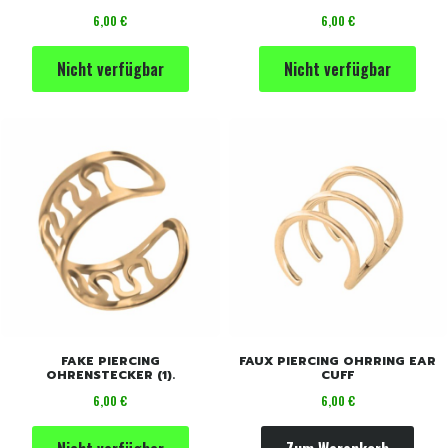
EDELSTAHL.
Preis
Preis
6,00 €
6,00 €
Nicht verfügbar
Nicht verfügbar
FAKE PIERCING
FAUX PIERCING OHRRING EAR
OHRENSTECKER (1).
CUFF
Preis
Preis
6,00 €
6,00 €