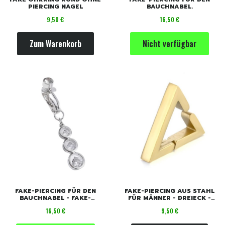
PIERCING NAGEL
BAUCHNABEL.
Preis
Preis
9,50 €
16,50 €
Zum Warenkorb
Nicht verfügbar
FAKE-PIERCING FÜR DEN
FAKE-PIERCING AUS STAHL
BAUCHNABEL - FAKE-
FÜR MÄNNER - DREIECK -
OHRRING.
PUNK ROCK.
Preis
Preis
16,50 €
9,50 €