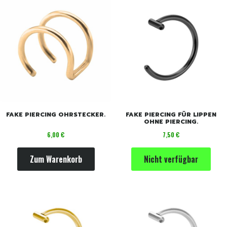
FAKE PIERCING OHRSTECKER.
FAKE PIERCING FÜR LIPPEN
OHNE PIERCING.
Preis
Preis
6,00 €
7,50 €
Zum Warenkorb
Nicht verfügbar