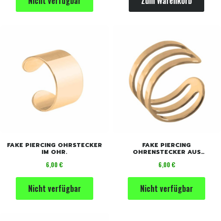
Nicht verfügbar
Zum Warenkorb
FAKE PIERCING OHRSTECKER
FAKE PIERCING
IM OHR.
OHRENSTECKER AUS
EDELSTAHL.
Preis
Preis
6,00 €
6,00 €
Nicht verfügbar
Nicht verfügbar