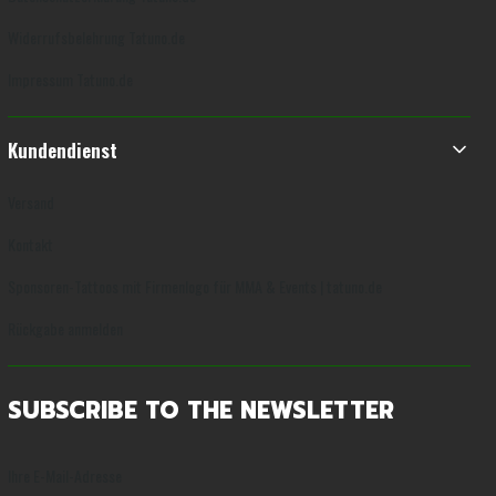
Widerrufsbelehrung Tatuno.de
Impressum Tatuno.de
Kundendienst
Versand
Kontakt
Sponsoren-Tattoos mit Firmenlogo für MMA & Events | tatuno.de
Rückgabe anmelden
SUBSCRIBE TO THE NEWSLETTER
Ihre E-Mail-Adresse