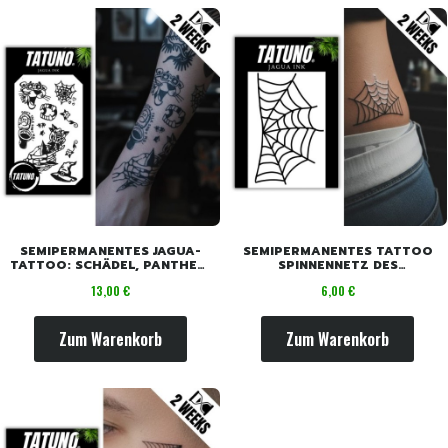
SEMIPERMANENTES JAGUA-
SEMIPERMANENTES TATTOO
TATTOO: SCHÄDEL, PANTHER,
SPINNENNETZ DES
ROSE, SPINNE [18CM X 11CM]
SCHICKSALS [4 CM X 6 CM]
Preis
Preis
13,00 €
6,00 €
Zum Warenkorb
Zum Warenkorb