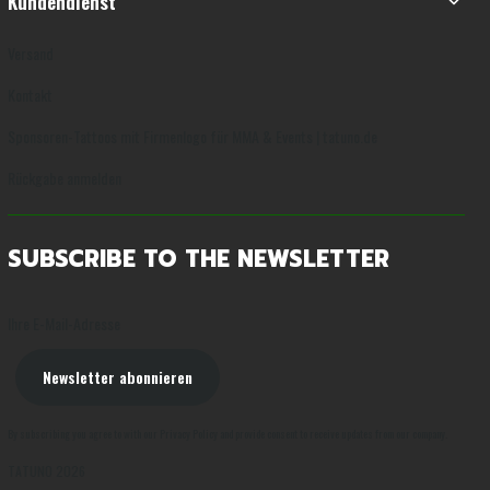
Kundendienst
Versand
Kontakt
Sponsoren-Tattoos mit Firmenlogo für MMA & Events | tatuno.de
Rückgabe anmelden
SUBSCRIBE TO THE NEWSLETTER
Ihre E-Mail-Adresse
Newsletter abonnieren
By subscribing you agree to with our Privacy Policy and provide consent to receive updates from our company.
TATUNO 2026