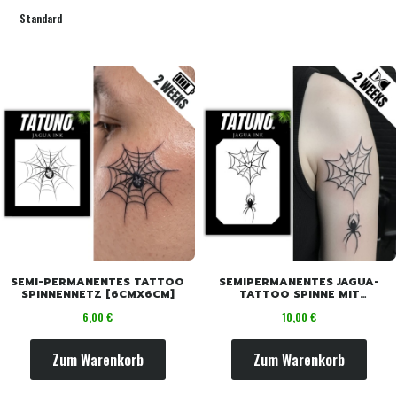
Standard
SEMI-PERMANENTES TATTOO
SEMIPERMANENTES JAGUA-
SPINNENNETZ [6CMX6CM]
TATTOO SPINNE MIT
SPINNENNETZ [10,5 CM X 7,5
Preis
Preis
6,00 €
10,00 €
CM]
Zum Warenkorb
Zum Warenkorb