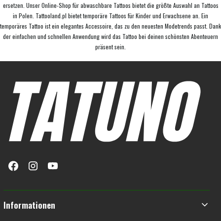
ersetzen. Unser Online-Shop für abwaschbare Tattoos bietet die größte Auswahl an Tattoos
in Polen. Tattooland.pl bietet temporäre Tattoos für Kinder und Erwachsene an. Ein
temporäres Tattoo ist ein elegantes Accessoire, das zu den neuesten Modetrends passt. Dank
der einfachen und schnellen Anwendung wird das Tattoo bei deinen schönsten Abenteuern
präsent sein.
Fußzeilenmenü
Informationen