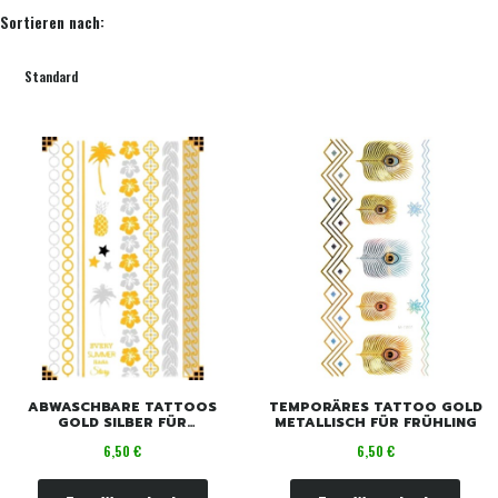
Produktliste
Sortieren nach:
Standard
ABWASCHBARE TATTOOS
TEMPORÄRES TATTOO GOLD
GOLD SILBER FÜR
METALLISCH FÜR FRÜHLING
BRÄUNE/SOMMER
Preis
Preis
6,50 €
6,50 €