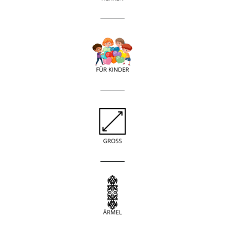
____________
____________
____________