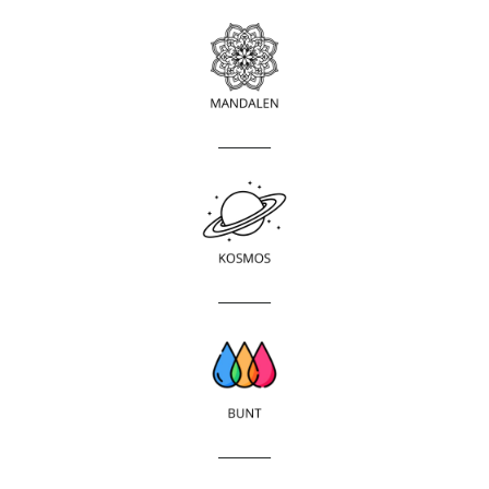
____________
____________
____________