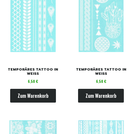
TEMPORÄRES TATTOO IN
TEMPORÄRES TATTOO IN
WEISS
WEISS
Preis
Preis
6,50 €
6,50 €
Zum Warenkorb
Zum Warenkorb