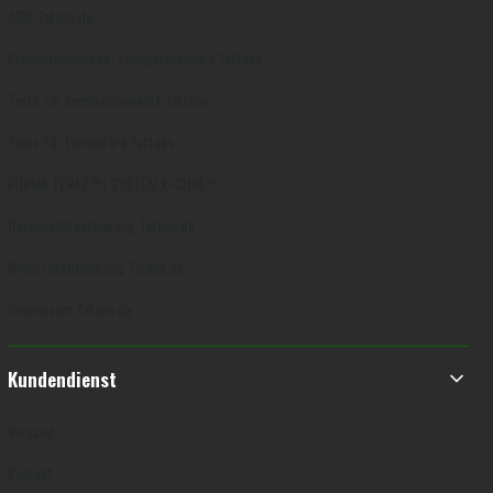
AGB Tatuno.de
Produktsicherheit: semipermanente Tattoos
Tests für semipermanente Tattoos
Tests für temporäre Tattoos
FORMA TERAZ™ | SYSTEM X-CORE™
Datenschutzerklärung Tatuno.de
Widerrufsbelehrung Tatuno.de
Impressum Tatuno.de
Kundendienst
Versand
Kontakt