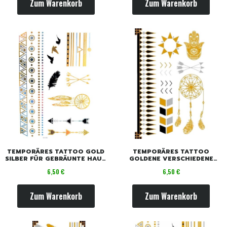
Zum Warenkorb
Zum Warenkorb
TEMPORÄRES TATTOO GOLD
TEMPORÄRES TATTOO
SILBER FÜR GEBRÄUNTE HAUT
GOLDENE VERSCHIEDENE
/ SOMMER
MOTIVE
Preis
Preis
6,50 €
6,50 €
Zum Warenkorb
Zum Warenkorb