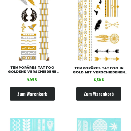
TEMPORÄRES TATTOO
TEMPORÄRES TATTOO IN
GOLDENE VERSCHIEDENE
GOLD MIT VERSCHIEDENEN
MUSTER
MUSTERN
Preis
Preis
6,50 €
6,50 €
Zum Warenkorb
Zum Warenkorb