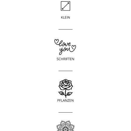
____________
____________
____________