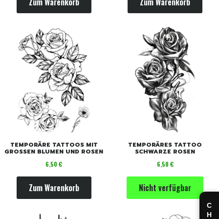
Zum Warenkorb
Zum Warenkorb
TEMPORÄRE TATTOOS MIT
TEMPORÄRES TATTOO
GROSSEN BLUMEN UND ROSEN
SCHWARZE ROSEN
Preis
Preis
6,50 €
6,50 €
Zum Warenkorb
Nicht verfügbar