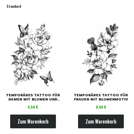
Standard
TEMPORÄRES TATTOO FÜR
TEMPORÄRES TATTOO FÜR
DAMEN MIT BLUMEN UND
FRAUEN MIT BLUMENMOTIV
SCHMETTERLINGEN
Preis
Preis
6,50 €
6,50 €
Zum Warenkorb
Zum Warenkorb