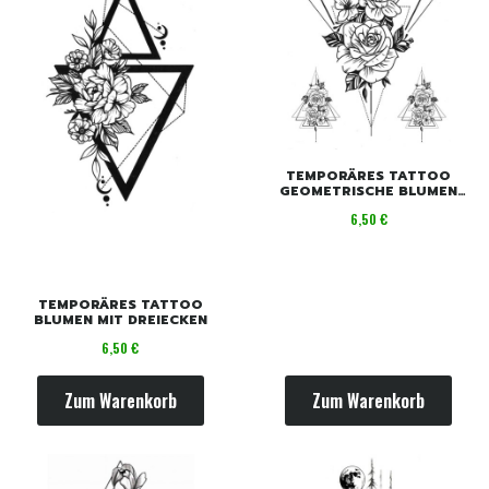
TEMPORÄRES TATTOO
GEOMETRISCHE BLUMEN
MANDALAS
Preis
6,50 €
TEMPORÄRES TATTOO
BLUMEN MIT DREIECKEN
Preis
6,50 €
Zum Warenkorb
Zum Warenkorb