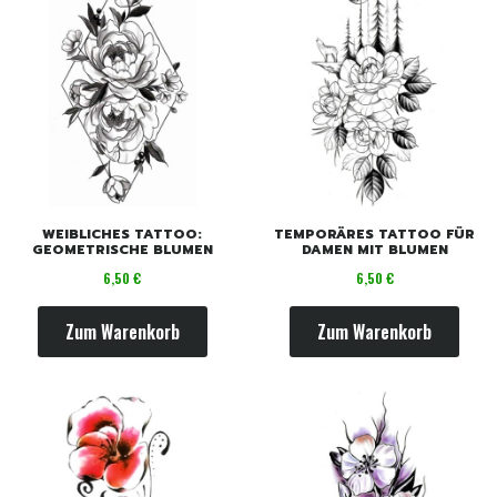
WEIBLICHES TATTOO:
TEMPORÄRES TATTOO FÜR
GEOMETRISCHE BLUMEN
DAMEN MIT BLUMEN
Preis
Preis
6,50 €
6,50 €
Zum Warenkorb
Zum Warenkorb