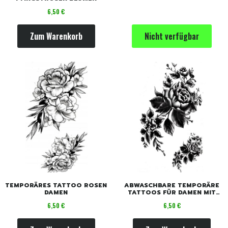
Preis
6,50 €
Zum Warenkorb
Nicht verfügbar
TEMPORÄRES TATTOO ROSEN
ABWASCHBARE TEMPORÄRE
DAMEN
TATTOOS FÜR DAMEN MIT
SCHWARZEN ROSEN UND
Preis
Preis
6,50 €
6,50 €
BLUMEN