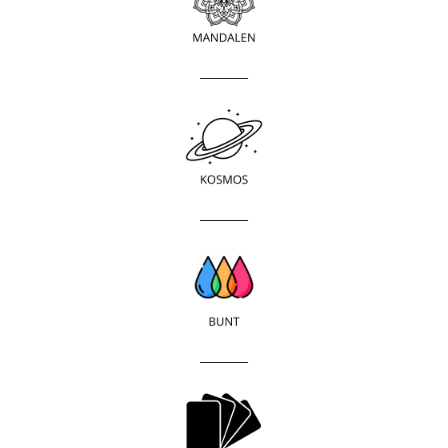
____________
____________
____________