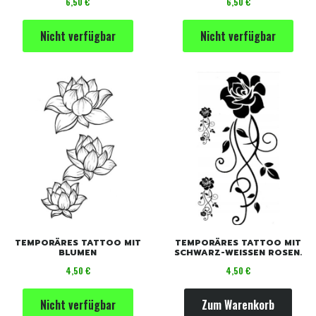
Preis
Preis
6,50 €
6,50 €
Nicht verfügbar
Nicht verfügbar
TEMPORÄRES TATTOO MIT
TEMPORÄRES TATTOO MIT
BLUMEN
SCHWARZ-WEISSEN ROSEN.
Preis
Preis
4,50 €
4,50 €
Nicht verfügbar
Zum Warenkorb