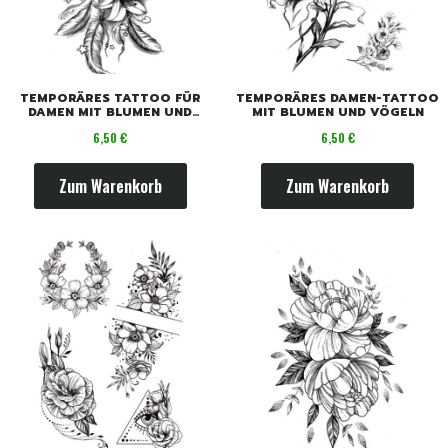
TEMPORÄRES TATTOO FÜR
TEMPORÄRES DAMEN-TATTOO
DAMEN MIT BLUMEN UND
MIT BLUMEN UND VÖGELN
STERNEN
Preis
Preis
6,50 €
6,50 €
Zum Warenkorb
Zum Warenkorb