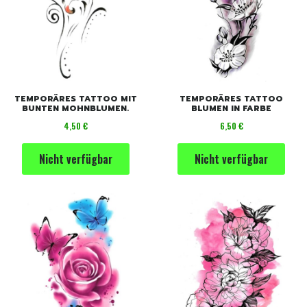
TEMPORÄRES TATTOO MIT
TEMPORÄRES TATTOO
BUNTEN MOHNBLUMEN.
BLUMEN IN FARBE
Preis
Preis
4,50 €
6,50 €
Nicht verfügbar
Nicht verfügbar