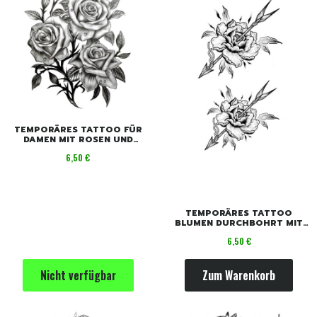
TEMPORÄRES TATTOO FÜR
DAMEN MIT ROSEN UND
BLUMEN
Preis
6,50 €
TEMPORÄRES TATTOO
BLUMEN DURCHBOHRT MIT
PFEILEN
Preis
6,50 €
Nicht verfügbar
Zum Warenkorb