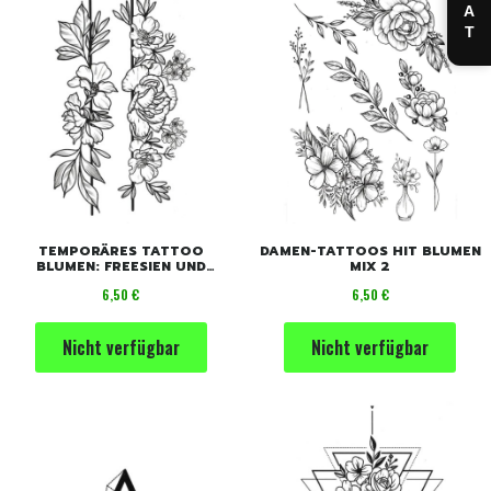
CHAT
TEMPORÄRES TATTOO
DAMEN-TATTOOS HIT BLUMEN
BLUMEN: FREESIEN UND
MIX 2
NELKEN
Preis
Preis
6,50 €
6,50 €
Nicht verfügbar
Nicht verfügbar