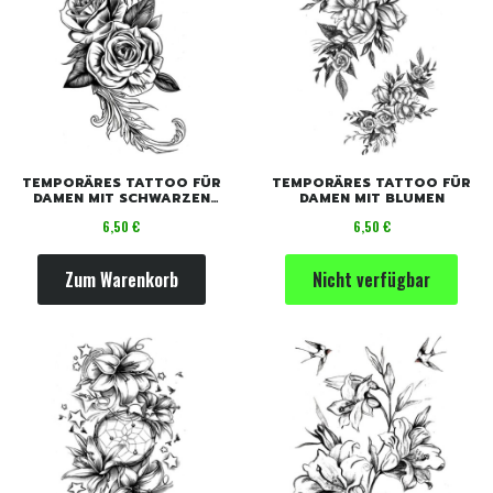
TEMPORÄRES TATTOO FÜR
TEMPORÄRES TATTOO FÜR
DAMEN MIT SCHWARZEN
DAMEN MIT BLUMEN
ROSEN
Preis
Preis
6,50 €
6,50 €
Zum Warenkorb
Nicht verfügbar