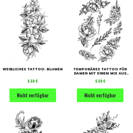
WEIBLICHES TATTOO: BLUMEN
TEMPORÄRES TATTOO FÜR
DAMEN MIT EINEM MIX AUS
BLUMEN
Preis
Preis
6,50 €
6,50 €
Nicht verfügbar
Nicht verfügbar