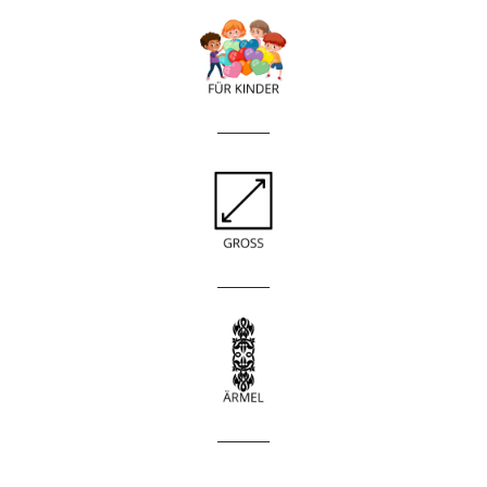
____________
____________
____________