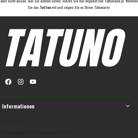
aber nicht wissen, was Sie wählen sollen, nutzen Sie das Angebot von Tattooland.pl. Nehmen
Sie das
Tattoo
mit und zeigen Sie es Ihrem Tätowierer.
Fußzeilenmenü
Informationen
AGB Tatuno.de
Produktsicherheit: semipermanente Tattoos