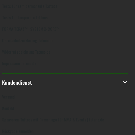
Tests für semipermanente Tattoos
Tests für temporäre Tattoos
FORMA TERAZ™ | SYSTEM X-CORE™
Datenschutzerklärung Tatuno.de
Widerrufsbelehrung Tatuno.de
Impressum Tatuno.de
Kundendienst
Versand
Kontakt
Sponsoren-Tattoos mit Firmenlogo für MMA & Events | tatuno.de
Rückgabe anmelden