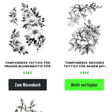
TEMPORÄRES TATTOO FÜR
TEMPORÄRES GROSSES T
FRAUEN BLUMENMOTIV FÜR
ATTOO FÜR DAMEN MIT B
SOMMER
LUMEN
Preis
Preis
6,50 €
6,50 €
Zum Warenkorb
Nicht verfügbar