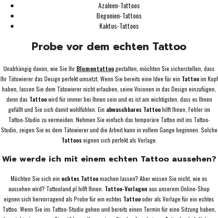
Azaleen-Tattoos
Begonien-Tattoos
Kaktus-Tattoos
Probe vor dem echten Tattoo
Unabhängig davon, wie Sie Ihr
Blumentattoo
gestalten, möchten Sie sicherstellen, dass
Ihr Tätowierer das Design perfekt umsetzt. Wenn Sie bereits eine Idee für ein
Tattoo
im Kopf
haben, lassen Sie dem Tätowierer nicht erlauben, seine Visionen in das Design einzufügen,
denn das
Tattoo
wird für immer bei Ihnen sein und es ist am wichtigsten, dass es Ihnen
gefällt und Sie sich damit wohlfühlen. Ein
abwaschbares Tattoo
hilft Ihnen, Fehler im
Tattoo-Studio zu vermeiden. Nehmen Sie einfach das temporäre Tattoo mit ins Tattoo-
Studio, zeigen Sie es dem Tätowierer und die Arbeit kann in vollem Gange beginnen. Solche
Tattoos
eignen sich perfekt als Vorlage.
Wie werde ich mit einem echten Tattoo aussehen?
Möchten Sie sich ein
echtes Tattoo
machen lassen? Aber wissen Sie nicht, wie es
aussehen wird? Tattooland.pl hilft Ihnen.
Tattoo-Vorlagen
aus unserem Online-Shop
eignen sich hervorragend als Probe für ein echtes
Tattoo
oder als Vorlage für ein echtes
Tattoo. Wenn Sie ins Tattoo-Studio gehen und bereits einen Termin für eine Sitzung haben,