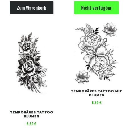
Zum Warenkorb
Nicht verfügbar
TEMPORÄRES TATTOO MIT
BLUMEN
Preis
6,50 €
TEMPORÄRES TATTOO
BLUMEN
Preis
6,50 €