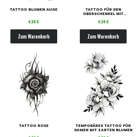
TATTOO BLUMEN AUGE
TATTOO FÜR DEN
OBERSCHENKEL MIT
BLUMENMOTIV FÜR FRAUEN
Preis
Preis
6,50 €
6,50 €
Zum Warenkorb
Zum Warenkorb
TATTOO ROSE
TEMPORÄRES TATTOO FÜR
DAMEN MIT ZARTEN BLUMEN