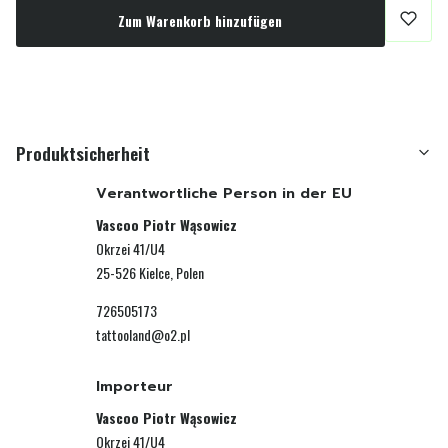
Zum Warenkorb hinzufügen
Produktsicherheit
Verantwortliche Person in der EU
Vascoo Piotr Wąsowicz
Okrzei 41/U4
25-526 Kielce, Polen
726505173
tattooland@o2.pl
Importeur
Vascoo Piotr Wąsowicz
Okrzei 41/U4