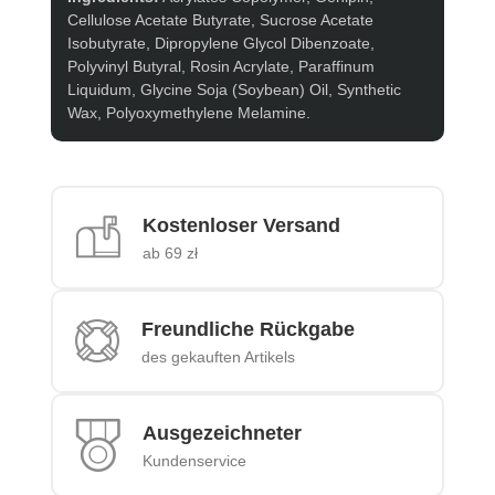
Cellulose Acetate Butyrate, Sucrose Acetate
Isobutyrate, Dipropylene Glycol Dibenzoate,
Polyvinyl Butyral, Rosin Acrylate, Paraffinum
Liquidum, Glycine Soja (Soybean) Oil, Synthetic
Wax, Polyoxymethylene Melamine.
Kostenloser Versand
ab 69 zł
Freundliche Rückgabe
des gekauften Artikels
Ausgezeichneter
Kundenservice