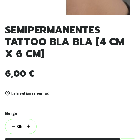
SEMIPERMANENTES
TATTOO BLA BLA [4 CM
X 6 CM]
Preis
6,00 €
Lieferzeit:
Am selben Tag
Menge
Stk.