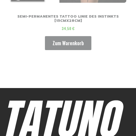
SEMI-PERMANENTES TATTOO LINIE DES INSTINKTS
[15CMX28CM]
Preis
34,50 €
Zum Warenkorb